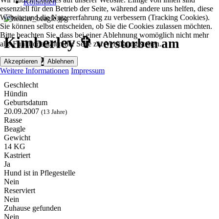
Kolumnen
essenziell für den Betrieb der Seite, während andere uns helfen, diese
Website und die Nutzererfahrung zu verbessern (Tracking Cookies).
Sie können selbst entscheiden, ob Sie die Cookies zulassen möchten.
Bitte beachten Sie, dass bei einer Ablehnung womöglich nicht mehr
Kimberley ✞
verstorben am
alle Funktionalitäten der Seite zur Verfügung stehen.
22.06.2021
Akzeptieren
Ablehnen
Weitere Informationen
Impressum
Geschlecht
Hündin
Geburtsdatum
20.09.2007
(13 Jahre)
Rasse
Beagle
Gewicht
14 KG
Kastriert
Ja
Hund ist in Pflegestelle
Nein
Reserviert
Nein
Zuhause gefunden
Nein