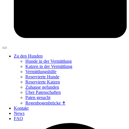
Zu den Hunden
Hunde in der Vermittlung
Katzen in der Vermittlung
Vermittlungshilfe
Reservierte Hunde
Reservierte Katzen
Zuhause gefunden
Über Patenschaften
Paten gesucht
Regenbogenbrücke ✝
Kontakt
News
FAQ