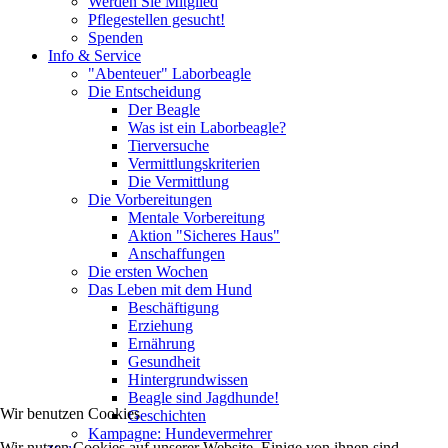
Werden Sie Mitglied
Pflegestellen gesucht!
Spenden
Info & Service
"Abenteuer" Laborbeagle
Die Entscheidung
Der Beagle
Was ist ein Laborbeagle?
Tierversuche
Vermittlungskriterien
Die Vermittlung
Die Vorbereitungen
Mentale Vorbereitung
Aktion "Sicheres Haus"
Anschaffungen
Die ersten Wochen
Das Leben mit dem Hund
Beschäftigung
Erziehung
Ernährung
Gesundheit
Hintergrundwissen
Beagle sind Jagdhunde!
Wir benutzen Cookies
Geschichten
Kampagne: Hundevermehrer
Wir nutzen Cookies auf unserer Website. Einige von ihnen sind