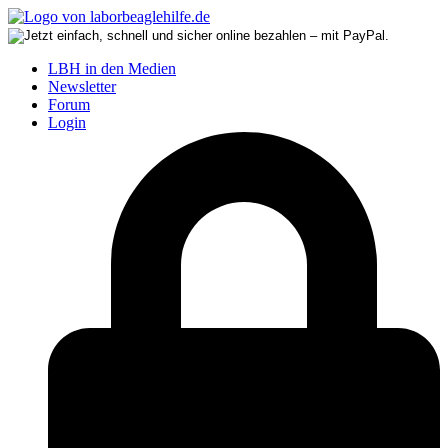
LBH in den Medien
Newsletter
Forum
Login