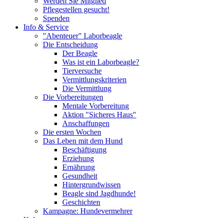
Werden Sie Mitglied
Pflegestellen gesucht!
Spenden
Info & Service
"Abenteuer" Laborbeagle
Die Entscheidung
Der Beagle
Was ist ein Laborbeagle?
Tierversuche
Vermittlungskriterien
Die Vermittlung
Die Vorbereitungen
Mentale Vorbereitung
Aktion "Sicheres Haus"
Anschaffungen
Die ersten Wochen
Das Leben mit dem Hund
Beschäftigung
Erziehung
Ernährung
Gesundheit
Hintergrundwissen
Beagle sind Jagdhunde!
Geschichten
Kampagne: Hundevermehrer