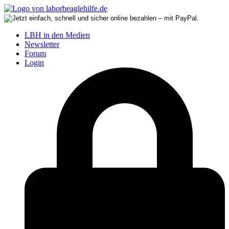
LBH in den Medien
Newsletter
Forum
Login