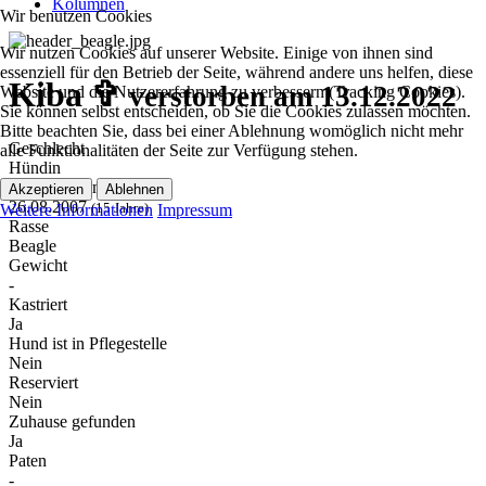
Kolumnen
Wir benutzen Cookies
Wir nutzen Cookies auf unserer Website. Einige von ihnen sind
essenziell für den Betrieb der Seite, während andere uns helfen, diese
Kiba ✞
verstorben am 13.12.2022
Website und die Nutzererfahrung zu verbessern (Tracking Cookies).
Sie können selbst entscheiden, ob Sie die Cookies zulassen möchten.
Bitte beachten Sie, dass bei einer Ablehnung womöglich nicht mehr
Geschlecht
alle Funktionalitäten der Seite zur Verfügung stehen.
Hündin
Geburtsdatum
Akzeptieren
Ablehnen
26.08.2007
(15 Jahre)
Weitere Informationen
Impressum
Rasse
Beagle
Gewicht
-
Kastriert
Ja
Hund ist in Pflegestelle
Nein
Reserviert
Nein
Zuhause gefunden
Ja
Paten
-