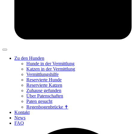
Zu den Hunden
Hunde in der Vermittlung
Katzen in der Vermittlung
Vermittlungshilfe
Reservierte Hunde
Reservierte Katzen
Zuhause gefunden
Über Patenschaften
Paten gesucht
Regenbogenbrücke ✝
Kontakt
News
FAQ