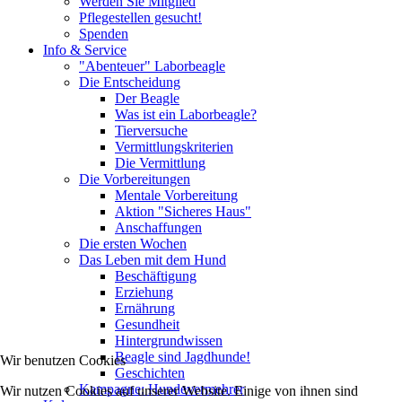
Werden Sie Mitglied
Pflegestellen gesucht!
Spenden
Info & Service
"Abenteuer" Laborbeagle
Die Entscheidung
Der Beagle
Was ist ein Laborbeagle?
Tierversuche
Vermittlungskriterien
Die Vermittlung
Die Vorbereitungen
Mentale Vorbereitung
Aktion "Sicheres Haus"
Anschaffungen
Die ersten Wochen
Das Leben mit dem Hund
Beschäftigung
Erziehung
Ernährung
Gesundheit
Hintergrundwissen
Beagle sind Jagdhunde!
Wir benutzen Cookies
Geschichten
Kampagne: Hundevermehrer
Wir nutzen Cookies auf unserer Website. Einige von ihnen sind