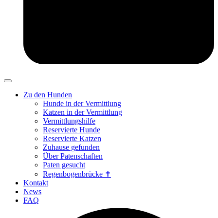
Zu den Hunden
Hunde in der Vermittlung
Katzen in der Vermittlung
Vermittlungshilfe
Reservierte Hunde
Reservierte Katzen
Zuhause gefunden
Über Patenschaften
Paten gesucht
Regenbogenbrücke ✝
Kontakt
News
FAQ