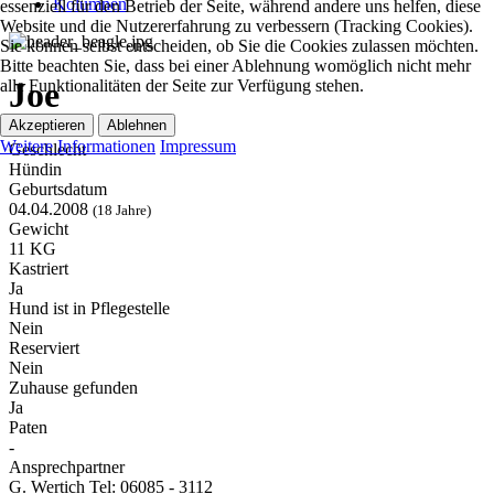
Kolumnen
essenziell für den Betrieb der Seite, während andere uns helfen, diese
Website und die Nutzererfahrung zu verbessern (Tracking Cookies).
Sie können selbst entscheiden, ob Sie die Cookies zulassen möchten.
Bitte beachten Sie, dass bei einer Ablehnung womöglich nicht mehr
Joe
alle Funktionalitäten der Seite zur Verfügung stehen.
Akzeptieren
Ablehnen
Weitere Informationen
Impressum
Geschlecht
Hündin
Geburtsdatum
04.04.2008
(18 Jahre)
Gewicht
11 KG
Kastriert
Ja
Hund ist in Pflegestelle
Nein
Reserviert
Nein
Zuhause gefunden
Ja
Paten
-
Ansprechpartner
G. Wertich Tel: 06085 - 3112