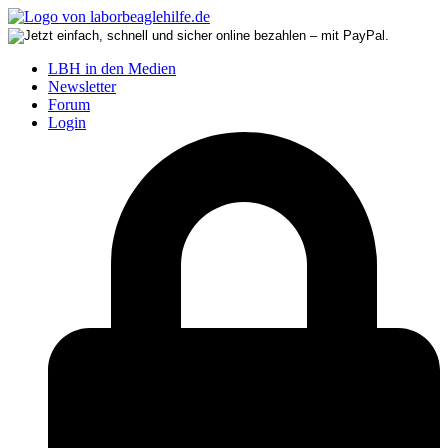
LBH in den Medien
Newsletter
Forum
Login