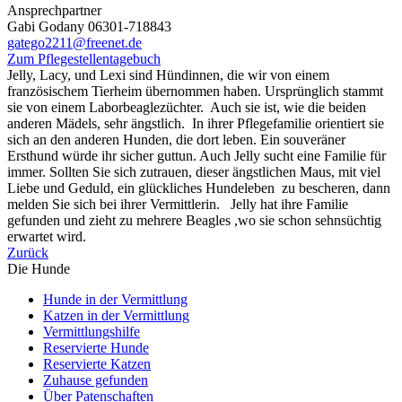
Ansprechpartner
Gabi Godany 06301-718843
gatego2211@freenet.de
Zum Pflegestellentagebuch
Jelly, Lacy, und Lexi sind Hündinnen, die wir von einem
französischem Tierheim übernommen haben. Ursprünglich stammt
sie von einem Laborbeaglezüchter. Auch sie ist, wie die beiden
anderen Mädels, sehr ängstlich. In ihrer Pflegefamilie orientiert sie
sich an den anderen Hunden, die dort leben. Ein souveräner
Ersthund würde ihr sicher guttun. Auch Jelly sucht eine Familie für
immer. Sollten Sie sich zutrauen, dieser ängstlichen Maus, mit viel
Liebe und Geduld, ein glückliches Hundeleben zu bescheren, dann
melden Sie sich bei ihrer Vermittlerin. Jelly hat ihre Familie
gefunden und zieht zu mehrere Beagles ,wo sie schon sehnsüchtig
erwartet wird.
Zurück
Die Hunde
Hunde in der Vermittlung
Katzen in der Vermittlung
Vermittlungshilfe
Reservierte Hunde
Reservierte Katzen
Zuhause gefunden
Über Patenschaften