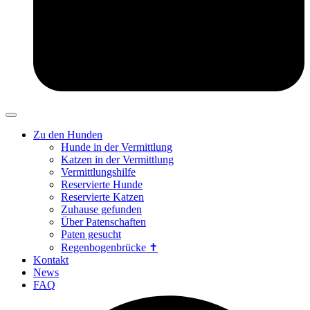
Zu den Hunden
Hunde in der Vermittlung
Katzen in der Vermittlung
Vermittlungshilfe
Reservierte Hunde
Reservierte Katzen
Zuhause gefunden
Über Patenschaften
Paten gesucht
Regenbogenbrücke ✝
Kontakt
News
FAQ