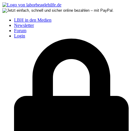
LBH in den Medien
Newsletter
Forum
Login