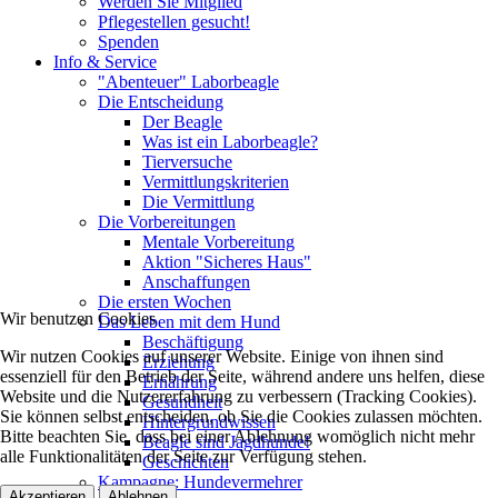
Werden Sie Mitglied
Pflegestellen gesucht!
Spenden
Info & Service
"Abenteuer" Laborbeagle
Die Entscheidung
Der Beagle
Was ist ein Laborbeagle?
Tierversuche
Vermittlungskriterien
Die Vermittlung
Die Vorbereitungen
Mentale Vorbereitung
Aktion "Sicheres Haus"
Anschaffungen
Die ersten Wochen
Wir benutzen Cookies
Das Leben mit dem Hund
Beschäftigung
Wir nutzen Cookies auf unserer Website. Einige von ihnen sind
Erziehung
essenziell für den Betrieb der Seite, während andere uns helfen, diese
Ernährung
Website und die Nutzererfahrung zu verbessern (Tracking Cookies).
Gesundheit
Sie können selbst entscheiden, ob Sie die Cookies zulassen möchten.
Hintergrundwissen
Bitte beachten Sie, dass bei einer Ablehnung womöglich nicht mehr
Beagle sind Jagdhunde!
alle Funktionalitäten der Seite zur Verfügung stehen.
Geschichten
Kampagne: Hundevermehrer
Akzeptieren
Ablehnen