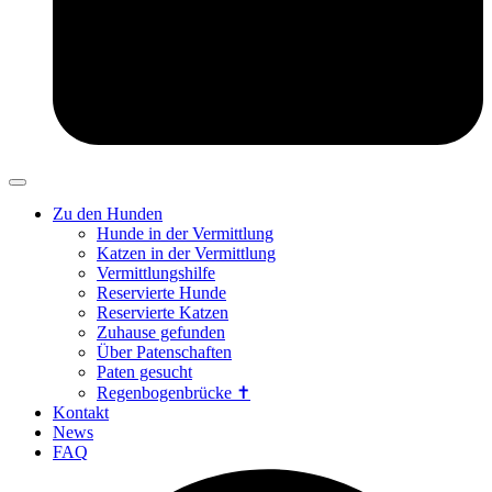
Zu den Hunden
Hunde in der Vermittlung
Katzen in der Vermittlung
Vermittlungshilfe
Reservierte Hunde
Reservierte Katzen
Zuhause gefunden
Über Patenschaften
Paten gesucht
Regenbogenbrücke ✝
Kontakt
News
FAQ