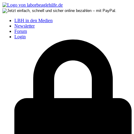
LBH in den Medien
Newsletter
Forum
Login