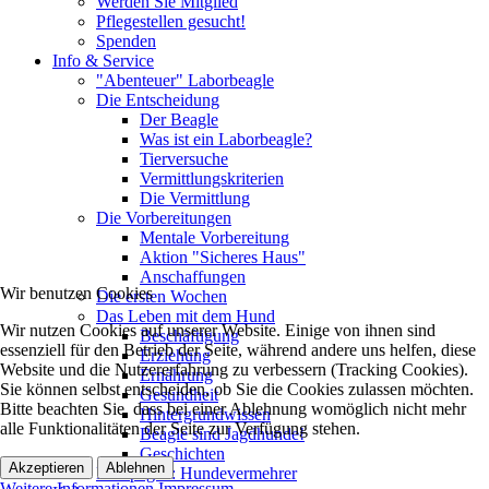
Werden Sie Mitglied
Pflegestellen gesucht!
Spenden
Info & Service
"Abenteuer" Laborbeagle
Die Entscheidung
Der Beagle
Was ist ein Laborbeagle?
Tierversuche
Vermittlungskriterien
Die Vermittlung
Die Vorbereitungen
Mentale Vorbereitung
Aktion "Sicheres Haus"
Anschaffungen
Wir benutzen Cookies
Die ersten Wochen
Das Leben mit dem Hund
Wir nutzen Cookies auf unserer Website. Einige von ihnen sind
Beschäftigung
essenziell für den Betrieb der Seite, während andere uns helfen, diese
Erziehung
Website und die Nutzererfahrung zu verbessern (Tracking Cookies).
Ernährung
Sie können selbst entscheiden, ob Sie die Cookies zulassen möchten.
Gesundheit
Bitte beachten Sie, dass bei einer Ablehnung womöglich nicht mehr
Hintergrundwissen
alle Funktionalitäten der Seite zur Verfügung stehen.
Beagle sind Jagdhunde!
Geschichten
Akzeptieren
Ablehnen
Kampagne: Hundevermehrer
Weitere Informationen
Impressum