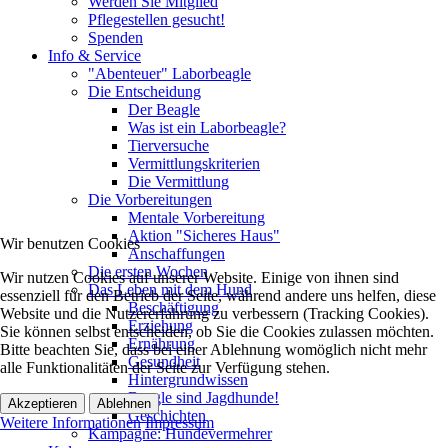
Werden Sie Mitglied
Pflegestellen gesucht!
Spenden
Info & Service
"Abenteuer" Laborbeagle
Die Entscheidung
Der Beagle
Was ist ein Laborbeagle?
Tierversuche
Vermittlungskriterien
Die Vermittlung
Die Vorbereitungen
Mentale Vorbereitung
Aktion "Sicheres Haus"
Wir benutzen Cookies
Anschaffungen
Die ersten Wochen
Wir nutzen Cookies auf unserer Website. Einige von ihnen sind
Das Leben mit dem Hund
essenziell für den Betrieb der Seite, während andere uns helfen, diese
Beschäftigung
Website und die Nutzererfahrung zu verbessern (Tracking Cookies).
Erziehung
Sie können selbst entscheiden, ob Sie die Cookies zulassen möchten.
Ernährung
Bitte beachten Sie, dass bei einer Ablehnung womöglich nicht mehr
Gesundheit
alle Funktionalitäten der Seite zur Verfügung stehen.
Hintergrundwissen
Beagle sind Jagdhunde!
Akzeptieren
Ablehnen
Geschichten
Weitere Informationen
Impressum
Kampagne: Hundevermehrer