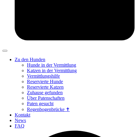
Zu den Hunden
Hunde in der Vermittlung
Katzen in der Vermittlung
Vermittlungshilfe
Reservierte Hunde
Reservierte Katzen
Zuhause gefunden
Über Patenschaften
Paten gesucht
Regenbogenbrücke ✝
Kontakt
News
FAQ