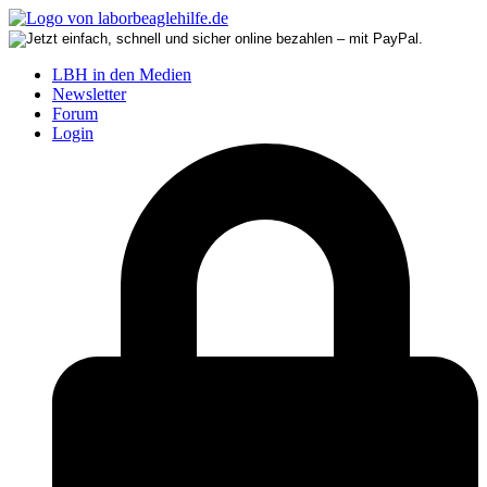
LBH in den Medien
Newsletter
Forum
Login