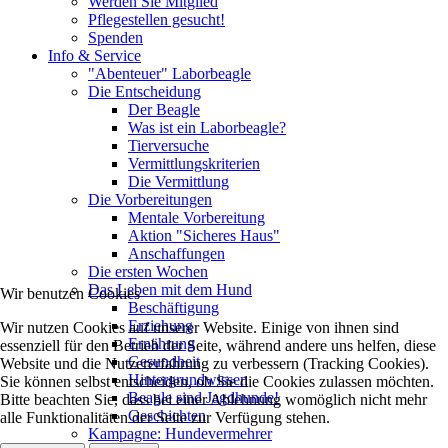
Werden Sie Mitglied
Pflegestellen gesucht!
Spenden
Info & Service
"Abenteuer" Laborbeagle
Die Entscheidung
Der Beagle
Was ist ein Laborbeagle?
Tierversuche
Vermittlungskriterien
Die Vermittlung
Die Vorbereitungen
Mentale Vorbereitung
Aktion "Sicheres Haus"
Anschaffungen
Die ersten Wochen
Das Leben mit dem Hund
Wir benutzen Cookies
Beschäftigung
Erziehung
Wir nutzen Cookies auf unserer Website. Einige von ihnen sind
Ernährung
essenziell für den Betrieb der Seite, während andere uns helfen, diese
Gesundheit
Website und die Nutzererfahrung zu verbessern (Tracking Cookies).
Hintergrundwissen
Sie können selbst entscheiden, ob Sie die Cookies zulassen möchten.
Beagle sind Jagdhunde!
Bitte beachten Sie, dass bei einer Ablehnung womöglich nicht mehr
Geschichten
alle Funktionalitäten der Seite zur Verfügung stehen.
Kampagne: Hundevermehrer