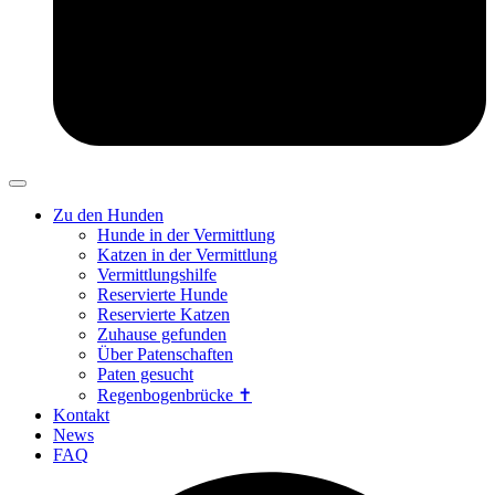
Zu den Hunden
Hunde in der Vermittlung
Katzen in der Vermittlung
Vermittlungshilfe
Reservierte Hunde
Reservierte Katzen
Zuhause gefunden
Über Patenschaften
Paten gesucht
Regenbogenbrücke ✝
Kontakt
News
FAQ