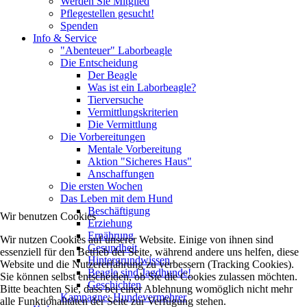
Werden Sie Mitglied
Pflegestellen gesucht!
Spenden
Info & Service
"Abenteuer" Laborbeagle
Die Entscheidung
Der Beagle
Was ist ein Laborbeagle?
Tierversuche
Vermittlungskriterien
Die Vermittlung
Die Vorbereitungen
Mentale Vorbereitung
Aktion "Sicheres Haus"
Anschaffungen
Die ersten Wochen
Das Leben mit dem Hund
Beschäftigung
Wir benutzen Cookies
Erziehung
Ernährung
Wir nutzen Cookies auf unserer Website. Einige von ihnen sind
Gesundheit
essenziell für den Betrieb der Seite, während andere uns helfen, diese
Hintergrundwissen
Website und die Nutzererfahrung zu verbessern (Tracking Cookies).
Beagle sind Jagdhunde!
Sie können selbst entscheiden, ob Sie die Cookies zulassen möchten.
Geschichten
Bitte beachten Sie, dass bei einer Ablehnung womöglich nicht mehr
Kampagne: Hundevermehrer
alle Funktionalitäten der Seite zur Verfügung stehen.