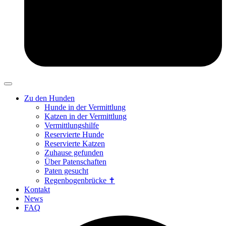
Zu den Hunden
Hunde in der Vermittlung
Katzen in der Vermittlung
Vermittlungshilfe
Reservierte Hunde
Reservierte Katzen
Zuhause gefunden
Über Patenschaften
Paten gesucht
Regenbogenbrücke ✝
Kontakt
News
FAQ