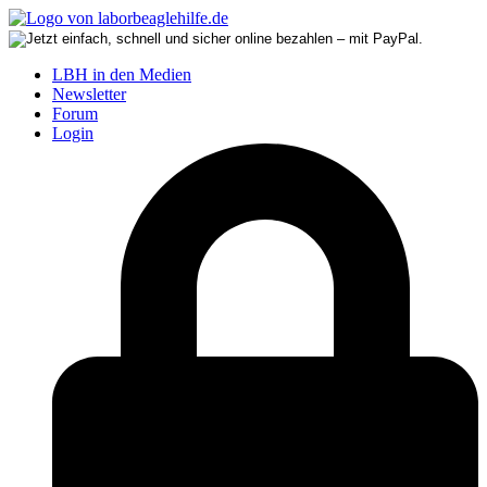
LBH in den Medien
Newsletter
Forum
Login