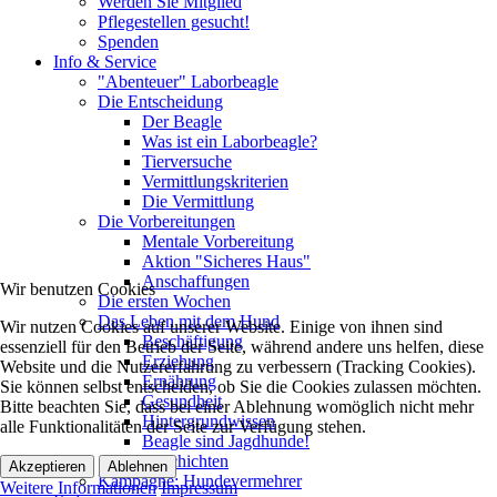
Werden Sie Mitglied
Pflegestellen gesucht!
Spenden
Info & Service
"Abenteuer" Laborbeagle
Die Entscheidung
Der Beagle
Was ist ein Laborbeagle?
Tierversuche
Vermittlungskriterien
Die Vermittlung
Die Vorbereitungen
Mentale Vorbereitung
Aktion "Sicheres Haus"
Anschaffungen
Wir benutzen Cookies
Die ersten Wochen
Das Leben mit dem Hund
Wir nutzen Cookies auf unserer Website. Einige von ihnen sind
Beschäftigung
essenziell für den Betrieb der Seite, während andere uns helfen, diese
Erziehung
Website und die Nutzererfahrung zu verbessern (Tracking Cookies).
Ernährung
Sie können selbst entscheiden, ob Sie die Cookies zulassen möchten.
Gesundheit
Bitte beachten Sie, dass bei einer Ablehnung womöglich nicht mehr
Hintergrundwissen
alle Funktionalitäten der Seite zur Verfügung stehen.
Beagle sind Jagdhunde!
Geschichten
Akzeptieren
Ablehnen
Kampagne: Hundevermehrer
Weitere Informationen
Impressum