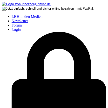
LBH in den Medien
Newsletter
Forum
Login