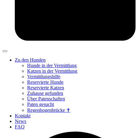
Zu den Hunden
Hunde in der Vermittlung
Katzen in der Vermittlung
Vermittlungshilfe
Reservierte Hunde
Reservierte Katzen
Zuhause gefunden
Über Patenschaften
Paten gesucht
Regenbogenbrücke ✝
Kontakt
News
FAQ