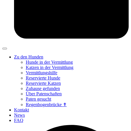
Zu den Hunden
Hunde in der Vermittlung
Katzen in der Vermittlung
Vermittlungshilfe
Reservierte Hunde
Reservierte Katzen
Zuhause gefunden
Über Patenschaften
Paten gesucht
Regenbogenbrücke ✝
Kontakt
News
FAQ