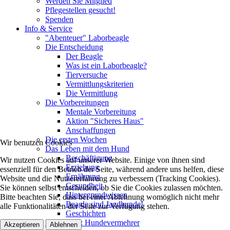
Werden Sie Mitglied
Pflegestellen gesucht!
Spenden
Info & Service
"Abenteuer" Laborbeagle
Die Entscheidung
Der Beagle
Was ist ein Laborbeagle?
Tierversuche
Vermittlungskriterien
Die Vermittlung
Die Vorbereitungen
Mentale Vorbereitung
Aktion "Sicheres Haus"
Anschaffungen
Die ersten Wochen
Wir benutzen Cookies
Das Leben mit dem Hund
Beschäftigung
Wir nutzen Cookies auf unserer Website. Einige von ihnen sind
Erziehung
essenziell für den Betrieb der Seite, während andere uns helfen, diese
Ernährung
Website und die Nutzererfahrung zu verbessern (Tracking Cookies).
Gesundheit
Sie können selbst entscheiden, ob Sie die Cookies zulassen möchten.
Hintergrundwissen
Bitte beachten Sie, dass bei einer Ablehnung womöglich nicht mehr
Beagle sind Jagdhunde!
alle Funktionalitäten der Seite zur Verfügung stehen.
Geschichten
Kampagne: Hundevermehrer
Akzeptieren
Ablehnen