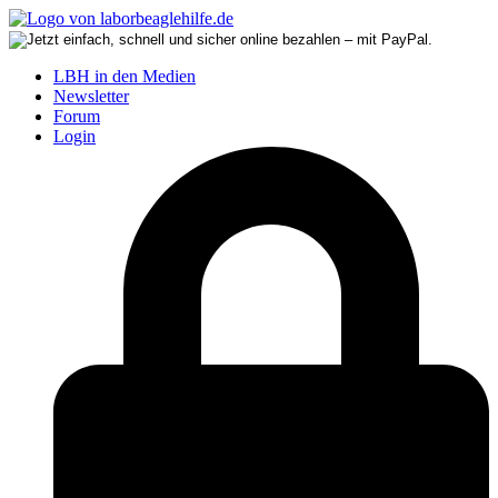
LBH in den Medien
Newsletter
Forum
Login