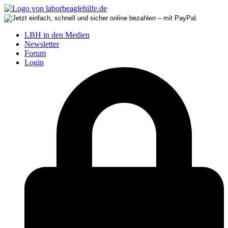
LBH in den Medien
Newsletter
Forum
Login