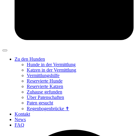
Zu den Hunden
Hunde in der Vermittlung
Katzen in der Vermittlung
Vermittlungshilfe
Reservierte Hunde
Reservierte Katzen
Zuhause gefunden
Über Patenschaften
Paten gesucht
Regenbogenbrücke ✝
Kontakt
News
FAQ