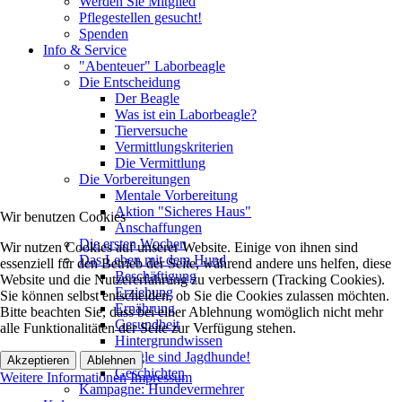
Werden Sie Mitglied
Pflegestellen gesucht!
Spenden
Info & Service
"Abenteuer" Laborbeagle
Die Entscheidung
Der Beagle
Was ist ein Laborbeagle?
Tierversuche
Vermittlungskriterien
Die Vermittlung
Die Vorbereitungen
Mentale Vorbereitung
Aktion "Sicheres Haus"
Wir benutzen Cookies
Anschaffungen
Die ersten Wochen
Wir nutzen Cookies auf unserer Website. Einige von ihnen sind
Das Leben mit dem Hund
essenziell für den Betrieb der Seite, während andere uns helfen, diese
Beschäftigung
Website und die Nutzererfahrung zu verbessern (Tracking Cookies).
Erziehung
Sie können selbst entscheiden, ob Sie die Cookies zulassen möchten.
Ernährung
Bitte beachten Sie, dass bei einer Ablehnung womöglich nicht mehr
Gesundheit
alle Funktionalitäten der Seite zur Verfügung stehen.
Hintergrundwissen
Beagle sind Jagdhunde!
Akzeptieren
Ablehnen
Geschichten
Weitere Informationen
Impressum
Kampagne: Hundevermehrer