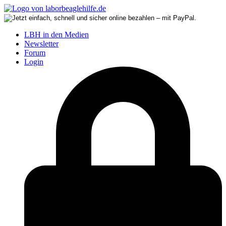
LBH in den Medien
Newsletter
Forum
Login