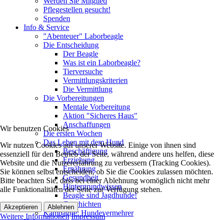
Werden Sie Mitglied
Pflegestellen gesucht!
Spenden
Info & Service
"Abenteuer" Laborbeagle
Die Entscheidung
Der Beagle
Was ist ein Laborbeagle?
Tierversuche
Vermittlungskriterien
Die Vermittlung
Die Vorbereitungen
Mentale Vorbereitung
Aktion "Sicheres Haus"
Anschaffungen
Wir benutzen Cookies
Die ersten Wochen
Das Leben mit dem Hund
Wir nutzen Cookies auf unserer Website. Einige von ihnen sind
Beschäftigung
essenziell für den Betrieb der Seite, während andere uns helfen, diese
Erziehung
Website und die Nutzererfahrung zu verbessern (Tracking Cookies).
Ernährung
Sie können selbst entscheiden, ob Sie die Cookies zulassen möchten.
Gesundheit
Bitte beachten Sie, dass bei einer Ablehnung womöglich nicht mehr
Hintergrundwissen
alle Funktionalitäten der Seite zur Verfügung stehen.
Beagle sind Jagdhunde!
Geschichten
Akzeptieren
Ablehnen
Kampagne: Hundevermehrer
Weitere Informationen
Impressum