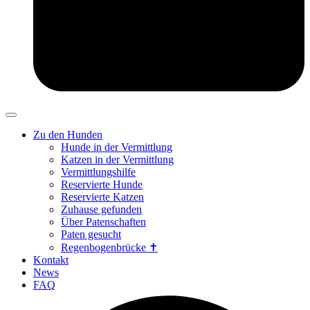
Zu den Hunden
Hunde in der Vermittlung
Katzen in der Vermittlung
Vermittlungshilfe
Reservierte Hunde
Reservierte Katzen
Zuhause gefunden
Über Patenschaften
Paten gesucht
Regenbogenbrücke ✝
Kontakt
News
FAQ