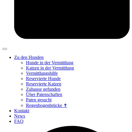
Zu den Hunden
Hunde in der Vermittlung
Katzen in der Vermittlung
Vermittlungshilfe
Reservierte Hunde
Reservierte Katzen
Zuhause gefunden
Über Patenschaften
Paten gesucht
Regenbogenbrücke ✝
Kontakt
News
FAQ