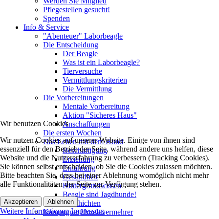
Werden Sie Mitglied
Pflegestellen gesucht!
Spenden
Info & Service
"Abenteuer" Laborbeagle
Die Entscheidung
Der Beagle
Was ist ein Laborbeagle?
Tierversuche
Vermittlungskriterien
Die Vermittlung
Die Vorbereitungen
Mentale Vorbereitung
Aktion "Sicheres Haus"
Wir benutzen Cookies
Anschaffungen
Die ersten Wochen
Wir nutzen Cookies auf unserer Website. Einige von ihnen sind
Das Leben mit dem Hund
essenziell für den Betrieb der Seite, während andere uns helfen, diese
Beschäftigung
Website und die Nutzererfahrung zu verbessern (Tracking Cookies).
Erziehung
Sie können selbst entscheiden, ob Sie die Cookies zulassen möchten.
Ernährung
Bitte beachten Sie, dass bei einer Ablehnung womöglich nicht mehr
Gesundheit
alle Funktionalitäten der Seite zur Verfügung stehen.
Hintergrundwissen
Beagle sind Jagdhunde!
Akzeptieren
Ablehnen
Geschichten
Weitere Informationen
Impressum
Kampagne: Hundevermehrer