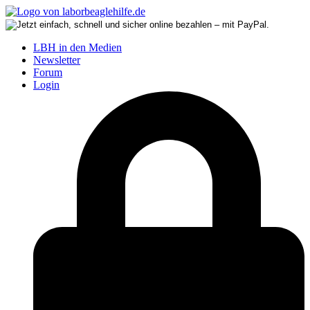
LBH in den Medien
Newsletter
Forum
Login