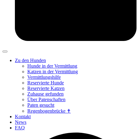
Zu den Hunden
Hunde in der Vermittlung
Katzen in der Vermittlung
Vermittlungshilfe
Reservierte Hunde
Reservierte Katzen
Zuhause gefunden
Über Patenschaften
Paten gesucht
Regenbogenbrücke ✝
Kontakt
News
FAQ