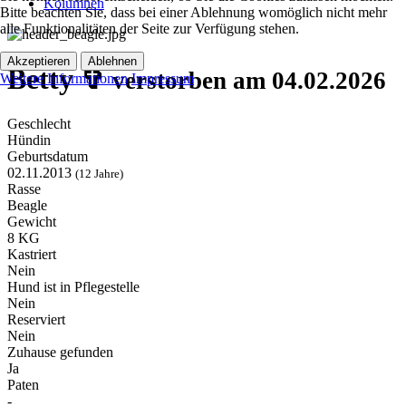
Kolumnen
Bitte beachten Sie, dass bei einer Ablehnung womöglich nicht mehr
alle Funktionalitäten der Seite zur Verfügung stehen.
Akzeptieren
Ablehnen
Betty ✞
verstorben am 04.02.2026
Weitere Informationen
Impressum
Geschlecht
Hündin
Geburtsdatum
02.11.2013
(12 Jahre)
Rasse
Beagle
Gewicht
8 KG
Kastriert
Nein
Hund ist in Pflegestelle
Nein
Reserviert
Nein
Zuhause gefunden
Ja
Paten
-