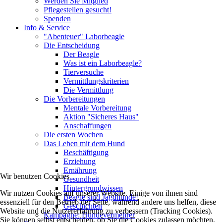
Werden Sie Mitglied
Pflegestellen gesucht!
Spenden
Info & Service
"Abenteuer" Laborbeagle
Die Entscheidung
Der Beagle
Was ist ein Laborbeagle?
Tierversuche
Vermittlungskriterien
Die Vermittlung
Die Vorbereitungen
Mentale Vorbereitung
Aktion "Sicheres Haus"
Anschaffungen
Die ersten Wochen
Das Leben mit dem Hund
Beschäftigung
Erziehung
Ernährung
Wir benutzen Cookies
Gesundheit
Hintergrundwissen
Wir nutzen Cookies auf unserer Website. Einige von ihnen sind
Beagle sind Jagdhunde!
essenziell für den Betrieb der Seite, während andere uns helfen, diese
Geschichten
Website und die Nutzererfahrung zu verbessern (Tracking Cookies).
Kampagne: Hundevermehrer
Sie können selbst entscheiden, ob Sie die Cookies zulassen möchten.