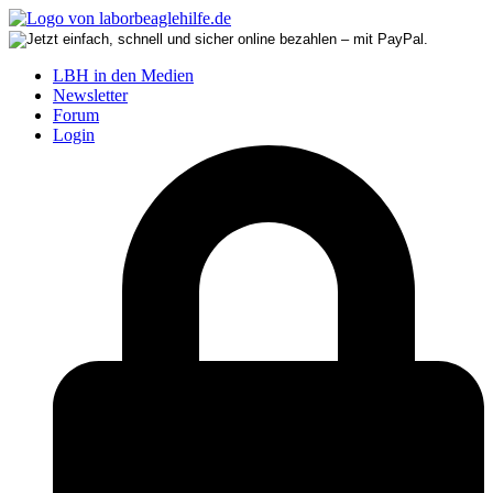
LBH in den Medien
Newsletter
Forum
Login