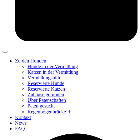
Zu den Hunden
Hunde in der Vermittlung
Katzen in der Vermittlung
Vermittlungshilfe
Reservierte Hunde
Reservierte Katzen
Zuhause gefunden
Über Patenschaften
Paten gesucht
Regenbogenbrücke ✝
Kontakt
News
FAQ