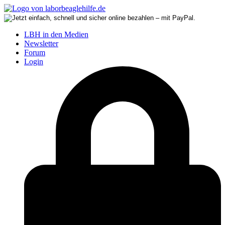
LBH in den Medien
Newsletter
Forum
Login