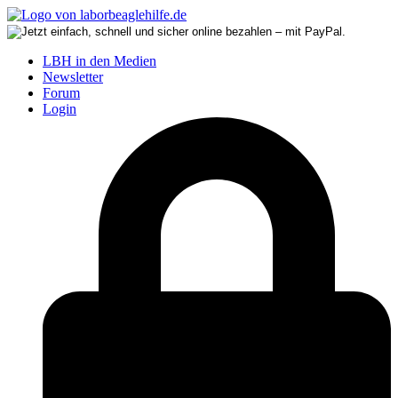
LBH in den Medien
Newsletter
Forum
Login