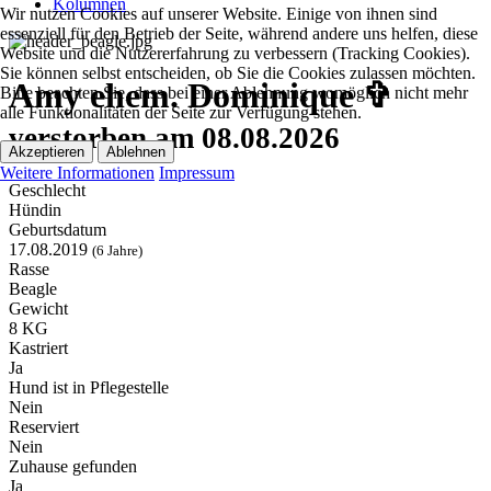
Kolumnen
Wir nutzen Cookies auf unserer Website. Einige von ihnen sind
essenziell für den Betrieb der Seite, während andere uns helfen, diese
Website und die Nutzererfahrung zu verbessern (Tracking Cookies).
Sie können selbst entscheiden, ob Sie die Cookies zulassen möchten.
Amy ehem. Dominique ✞
Bitte beachten Sie, dass bei einer Ablehnung womöglich nicht mehr
alle Funktionalitäten der Seite zur Verfügung stehen.
verstorben am 08.08.2026
Akzeptieren
Ablehnen
Weitere Informationen
Impressum
Geschlecht
Hündin
Geburtsdatum
17.08.2019
(6 Jahre)
Rasse
Beagle
Gewicht
8 KG
Kastriert
Ja
Hund ist in Pflegestelle
Nein
Reserviert
Nein
Zuhause gefunden
Ja