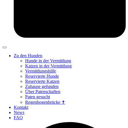
Zu den Hunden
Hunde in der Vermittlung
Katzen in der Vermittlung
Vermittlungshilfe
Reservierte Hunde
Reservierte Katzen
Zuhause gefunden
Über Patenschaften
Paten gesucht
Regenbogenbrücke ✝
Kontakt
News
FAQ