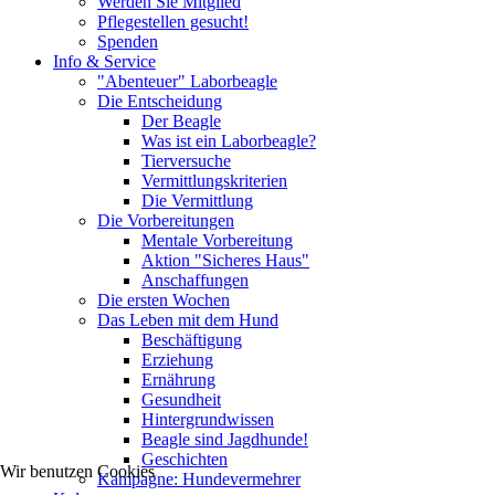
Werden Sie Mitglied
Pflegestellen gesucht!
Spenden
Info & Service
"Abenteuer" Laborbeagle
Die Entscheidung
Der Beagle
Was ist ein Laborbeagle?
Tierversuche
Vermittlungskriterien
Die Vermittlung
Die Vorbereitungen
Mentale Vorbereitung
Aktion "Sicheres Haus"
Anschaffungen
Die ersten Wochen
Das Leben mit dem Hund
Beschäftigung
Erziehung
Ernährung
Gesundheit
Hintergrundwissen
Beagle sind Jagdhunde!
Geschichten
Wir benutzen Cookies
Kampagne: Hundevermehrer