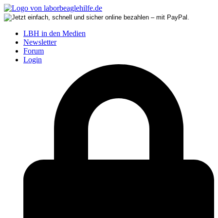
LBH in den Medien
Newsletter
Forum
Login