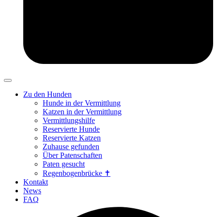
Zu den Hunden
Hunde in der Vermittlung
Katzen in der Vermittlung
Vermittlungshilfe
Reservierte Hunde
Reservierte Katzen
Zuhause gefunden
Über Patenschaften
Paten gesucht
Regenbogenbrücke ✝
Kontakt
News
FAQ