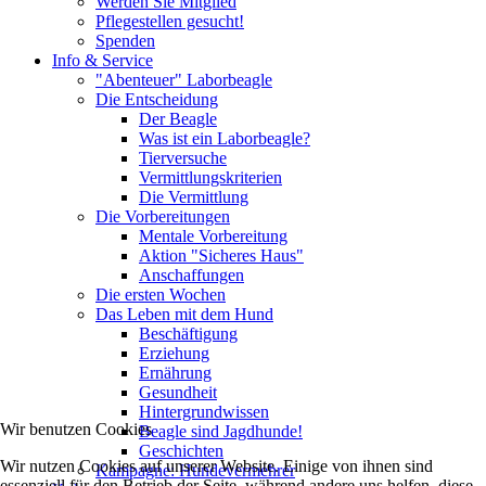
Werden Sie Mitglied
Pflegestellen gesucht!
Spenden
Info & Service
"Abenteuer" Laborbeagle
Die Entscheidung
Der Beagle
Was ist ein Laborbeagle?
Tierversuche
Vermittlungskriterien
Die Vermittlung
Die Vorbereitungen
Mentale Vorbereitung
Aktion "Sicheres Haus"
Anschaffungen
Die ersten Wochen
Das Leben mit dem Hund
Beschäftigung
Erziehung
Ernährung
Gesundheit
Hintergrundwissen
Wir benutzen Cookies
Beagle sind Jagdhunde!
Geschichten
Wir nutzen Cookies auf unserer Website. Einige von ihnen sind
Kampagne: Hundevermehrer
essenziell für den Betrieb der Seite, während andere uns helfen, diese