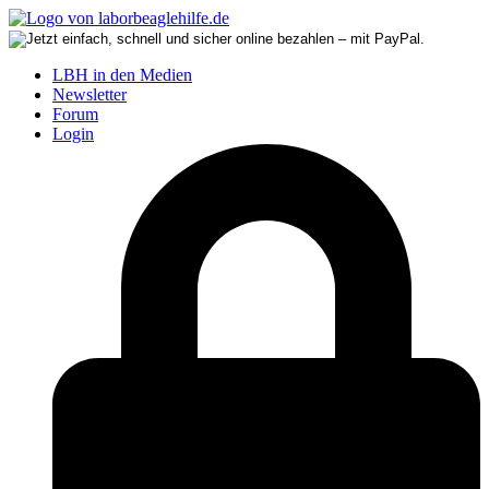
LBH in den Medien
Newsletter
Forum
Login