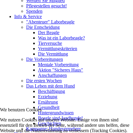
Werden Sie Mitglied
Pflegestellen gesucht!
Spenden
Info & Service
"Abenteuer" Laborbeagle
Die Entscheidung
Der Beagle
Was ist ein Laborbeagle?
Tierversuche
Vermittlungskriterien
Die Vermittlung
Die Vorbereitungen
Mentale Vorbereitung
Aktion "Sicheres Haus"
Anschaffungen
Die ersten Wochen
Das Leben mit dem Hund
Beschäftigung
Erziehung
Ernährung
Gesundheit
Wir benutzen Cookies
Hintergrundwissen
Beagle sind Jagdhunde!
Wir nutzen Cookies auf unserer Website. Einige von ihnen sind
Geschichten
essenziell für den Betrieb der Seite, während andere uns helfen, diese
Kampagne: Hundevermehrer
Website und die Nutzererfahrung zu verbessern (Tracking Cookies).