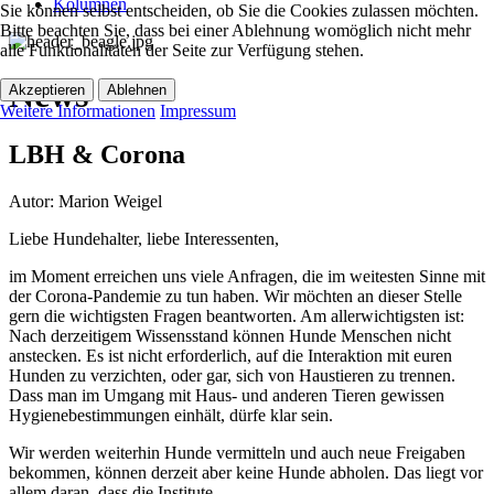
Kolumnen
Sie können selbst entscheiden, ob Sie die Cookies zulassen möchten.
Bitte beachten Sie, dass bei einer Ablehnung womöglich nicht mehr
alle Funktionalitäten der Seite zur Verfügung stehen.
News
Akzeptieren
Ablehnen
Weitere Informationen
Impressum
LBH & Corona
Autor:
Marion Weigel
Liebe Hundehalter, liebe Interessenten,
im Moment erreichen uns viele Anfragen, die im weitesten Sinne mit
der Corona-Pandemie zu tun haben. Wir möchten an dieser Stelle
gern die wichtigsten Fragen beantworten. Am allerwichtigsten ist:
Nach derzeitigem Wissensstand können Hunde Menschen nicht
anstecken. Es ist nicht erforderlich, auf die Interaktion mit euren
Hunden zu verzichten, oder gar, sich von Haustieren zu trennen.
Dass man im Umgang mit Haus- und anderen Tieren gewissen
Hygienebestimmungen einhält, dürfe klar sein.
Wir werden weiterhin Hunde vermitteln und auch neue Freigaben
bekommen, können derzeit aber keine Hunde abholen. Das liegt vor
allem daran, dass die Institute ...