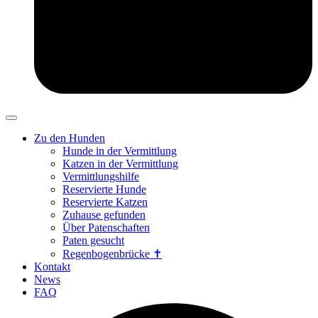
Zu den Hunden
Hunde in der Vermittlung
Katzen in der Vermittlung
Vermittlungshilfe
Reservierte Hunde
Reservierte Katzen
Zuhause gefunden
Über Patenschaften
Paten gesucht
Regenbogenbrücke ✝
Kontakt
News
FAQ