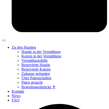
Zu den Hunden
Hunde in der Vermittlung
Katzen in der Vermittlung
Vermittlungshilfe
Reservierte Hunde
Reservierte Katzen
Zuhause gefunden
Über Patenschaften
Paten gesucht
Regenbogenbrücke ✝
Kontakt
News
FAQ