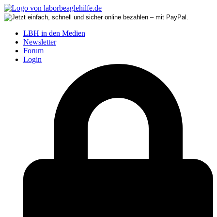
LBH in den Medien
Newsletter
Forum
Login