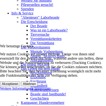
Werden Sie Mitglied
Pflegestellen gesucht!
Spenden
Info & Service
"Abenteuer" Laborbeagle
Die Entscheidung
Der Beagle
Was ist ein Laborbeagle?
Tierversuche
Vermittlungskriterien
Die Vermittlung
Wir benutzen Cookies
Die Vorbereitungen
Mentale Vorbereitung
Wir nutzen Cookies auf unserer Website. Einige von ihnen sind
Aktion "Sicheres Haus"
essenziell für den Betrieb der Seite, während andere uns helfen, diese
Anschaffungen
Website und die Nutzererfahrung zu verbessern (Tracking Cookies).
Die ersten Wochen
Sie können selbst entscheiden, ob Sie die Cookies zulassen möchten.
Das Leben mit dem Hund
Bitte beachten Sie, dass bei einer Ablehnung womöglich nicht mehr
Beschäftigung
alle Funktionalitäten der Seite zur Verfügung stehen.
Erziehung
Ernährung
Akzeptieren
Ablehnen
Gesundheit
Weitere Informationen
Impressum
Hintergrundwissen
Beagle sind Jagdhunde!
Geschichten
Kampagne: Hundevermehrer