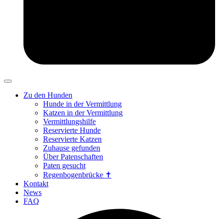
Zu den Hunden
Hunde in der Vermittlung
Katzen in der Vermittlung
Vermittlungshilfe
Reservierte Hunde
Reservierte Katzen
Zuhause gefunden
Über Patenschaften
Paten gesucht
Regenbogenbrücke ✝
Kontakt
News
FAQ