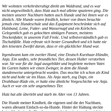
Wir wohnten verkehrsberuhigt direkt am Waldrand, und es war
nicht ungewöhnlich, dass Hatz auch mal alleine spazieren ging. Die
meisten unserer Nachbarn hatten auch Hunde und bei ihnen war es
ähnlich. Alle Hunde waren friedlich, keiner von ihnen besuchte
jemals eine Hundeschule und das Equipment beschränkte sich auf
Halsband, Leine, Futter- und Wassernapf und ein Körbchen.
Gelegentlich gab es gekochten stinkigen Pansen, meistens
Trockenfutter, in unserem Fall Frolic. Und selbstverständlich gab es
Tischabfälle. Hatz erfreute sich bester Gesundheit und ich hatte nie
den leisesten Zweifel daran, dass er ein glücklicher Hund war.
Irgendwann kam ein zweiter Hund, eine Deutsch Kurzhaar-Hündin,
Anja. Ein sanftes, sehr freundliches Tier, dessen Halter verstorben
war. Sie war für die Jagd ausgebildet und begleitete meinen Vater.
Im Garten hatten wir einen Zwinger, in dem die Hunde
stundenweise untergebracht wurden. Das mochte ich schon als Kind
nicht und holte sie ins Haus. Als Anja starb, zog Daps, ein
Drahthaar-Rüde ein, er hatte eine ähnliche Vorgeschichte wie Anja.
Auch er war ein sehr angenehmes Tier.
Hatz hat alle überlebt und starb im Alter von 13 Jahren.
Die Hunde meiner Kindheit, die eigenen und die der Nachbarn,
waren allesamt Einfach-so-da-Hunde. Hinter der Haltung steckte