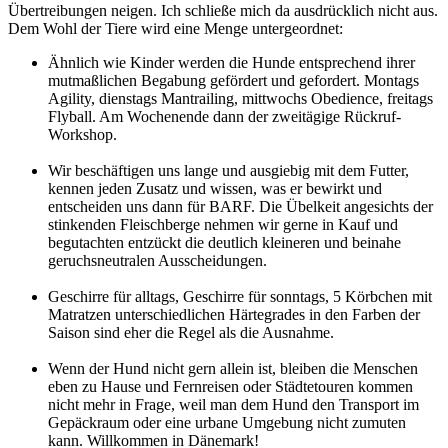
Übertreibungen neigen. Ich schließe mich da ausdrücklich nicht aus.
Dem Wohl der Tiere wird eine Menge untergeordnet:
Ähnlich wie Kinder werden die Hunde entsprechend ihrer
mutmaßlichen Begabung gefördert und gefordert. Montags
Agility, dienstags Mantrailing, mittwochs Obedience, freitags
Flyball. Am Wochenende dann der zweitägige Rückruf-
Workshop.
Wir beschäftigen uns lange und ausgiebig mit dem Futter,
kennen jeden Zusatz und wissen, was er bewirkt und
entscheiden uns dann für BARF. Die Übelkeit angesichts der
stinkenden Fleischberge nehmen wir gerne in Kauf und
begutachten entzückt die deutlich kleineren und beinahe
geruchsneutralen Ausscheidungen.
Geschirre für alltags, Geschirre für sonntags, 5 Körbchen mit
Matratzen unterschiedlichen Härtegrades in den Farben der
Saison sind eher die Regel als die Ausnahme.
Wenn der Hund nicht gern allein ist, bleiben die Menschen
eben zu Hause und Fernreisen oder Städtetouren kommen
nicht mehr in Frage, weil man dem Hund den Transport im
Gepäckraum oder eine urbane Umgebung nicht zumuten
kann. Willkommen in Dänemark!