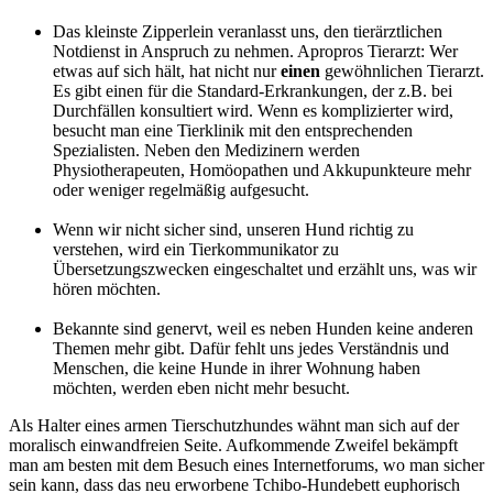
Das kleinste Zipperlein veranlasst uns, den tierärztlichen
Notdienst in Anspruch zu nehmen. Apropros Tierarzt: Wer
etwas auf sich hält, hat nicht nur
einen
gewöhnlichen Tierarzt.
Es gibt einen für die Standard-Erkrankungen, der z.B. bei
Durchfällen konsultiert wird. Wenn es komplizierter wird,
besucht man eine Tierklinik mit den entsprechenden
Spezialisten. Neben den Medizinern werden
Physiotherapeuten, Homöopathen und Akkupunkteure mehr
oder weniger regelmäßig aufgesucht.
Wenn wir nicht sicher sind, unseren Hund richtig zu
verstehen, wird ein Tierkommunikator zu
Übersetzungszwecken eingeschaltet und erzählt uns, was wir
hören möchten.
Bekannte sind genervt, weil es neben Hunden keine anderen
Themen mehr gibt. Dafür fehlt uns jedes Verständnis und
Menschen, die keine Hunde in ihrer Wohnung haben
möchten, werden eben nicht mehr besucht.
Als Halter eines armen Tierschutzhundes wähnt man sich auf der
moralisch einwandfreien Seite. Aufkommende Zweifel bekämpft
man am besten mit dem Besuch eines Internetforums, wo man sicher
sein kann, dass das neu erworbene Tchibo-Hundebett euphorisch