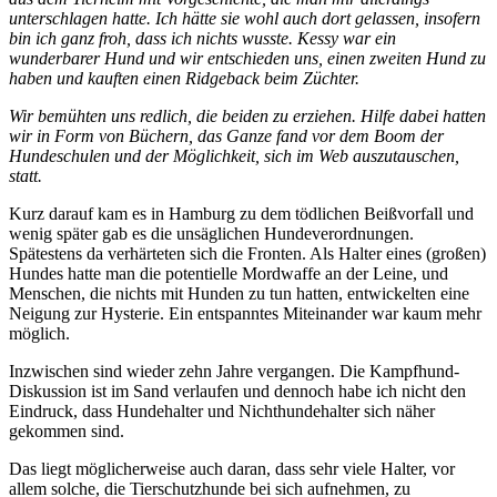
unterschlagen hatte. Ich hätte sie wohl auch dort gelassen, insofern
bin ich ganz froh, dass ich nichts wusste. Kessy war ein
wunderbarer Hund und wir entschieden uns, einen zweiten Hund zu
haben und kauften einen Ridgeback beim Züchter.
Wir bemühten uns redlich, die beiden zu erziehen. Hilfe dabei hatten
wir in Form von Büchern, das Ganze fand vor dem Boom der
Hundeschulen und der Möglichkeit, sich im Web auszutauschen,
statt.
Kurz darauf kam es in Hamburg zu dem tödlichen Beißvorfall und
wenig später gab es die unsäglichen Hundeverordnungen.
Spätestens da verhärteten sich die Fronten. Als Halter eines (großen)
Hundes hatte man die potentielle Mordwaffe an der Leine, und
Menschen, die nichts mit Hunden zu tun hatten, entwickelten eine
Neigung zur Hysterie. Ein entspanntes Miteinander war kaum mehr
möglich.
Inzwischen sind wieder zehn Jahre vergangen. Die Kampfhund-
Diskussion ist im Sand verlaufen und dennoch habe ich nicht den
Eindruck, dass Hundehalter und Nichthundehalter sich näher
gekommen sind.
Das liegt möglicherweise auch daran, dass sehr viele Halter, vor
allem solche, die Tierschutzhunde bei sich aufnehmen, zu