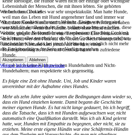
keine Ideologie, die Hunde waren nicht der einzige oder wichtigste
Lebensinhalt der Menschen, die mit ihnen lebten. Sie gehörten
einfach dazu. Das alles war sehr unspektakulär. Man hatte Hunde,
Wir benutzen Cookies
weil man das Leben mit Hund angenehmer fand und immer war
Wir nutzen Cookies auf unserer Website. Einige von ihnen sind
klar, dass Hunde Hunde sind und nicht dieselben Privilegien haben
essenziell für den Betrieb der Seite, während andere uns helfen, diese
wie Menschen. Wenn die Familie Urlaub ohne Hund machen
Website und die Nutzererfahrung zu verbessern (Tracking Cookies).
wollte, gingen die Hunde in eine Tierpension. Eine Diskussion mit
Sie können selbst entscheiden, ob Sie die Cookies zulassen möchten.
dem Hund, wer den Platz auf der Couch zu Recht beansprucht, war
Bitte beachten Sie, dass bei einer Ablehnung womöglich nicht mehr
undenkbar. Niemand kam jemals auf die Idee, einen
alle Funktionalitäten der Seite zur Verfügung stehen.
Hundegeburtstag zu feiern und dennoch hatten wir zufriedene
Hunde.
Akzeptieren
Ablehnen
Es gab auch keine Kluft zwischen Hundehaltern und Nicht-
Weitere Informationen
Impressum
Hundehaltern; man respektierte sich gegenseitig.
Es folgte eine Zeit ohne Hunde. Uni, Job und Kinder waren
unvereinbar mit der Aufnahme eines Hundes.
Mehr als zehn Jahre später waren die Bedingungen dann wieder so,
dass ein Hund einziehen konnte. Damit begann die Geschichte
meiner eigenen Hunde. Es hat nicht lange gedauert, bis ich begriff,
dass die Tatsache, dass ich mit Hunden aufgewachsen war, nicht
automatisch eine Qualifikation darstellt. Was ich als Kind gelernt
hatte, war, Hunden mit Empathie zu begegnen, aber nicht, sie zu
erziehen. Meine erste eigene Hündin war eine Schäfermix-Hündin
aus dem Tierheim mit Vorgeschichte, die man mir allerdings