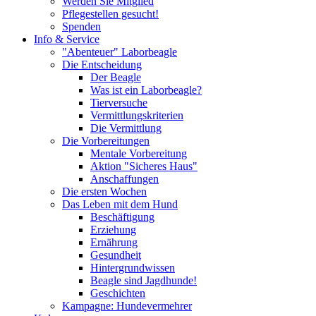
Werden Sie Mitglied
Pflegestellen gesucht!
Spenden
Info & Service
"Abenteuer" Laborbeagle
Die Entscheidung
Der Beagle
Was ist ein Laborbeagle?
Tierversuche
Vermittlungskriterien
Die Vermittlung
Die Vorbereitungen
Mentale Vorbereitung
Aktion "Sicheres Haus"
Anschaffungen
Die ersten Wochen
Das Leben mit dem Hund
Beschäftigung
Erziehung
Ernährung
Gesundheit
Hintergrundwissen
Beagle sind Jagdhunde!
Geschichten
Kampagne: Hundevermehrer