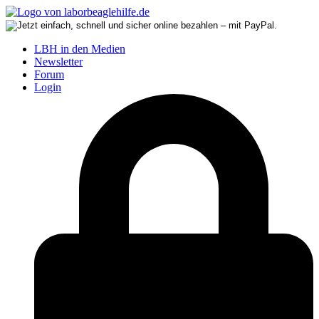
LBH in den Medien
Newsletter
Forum
Login