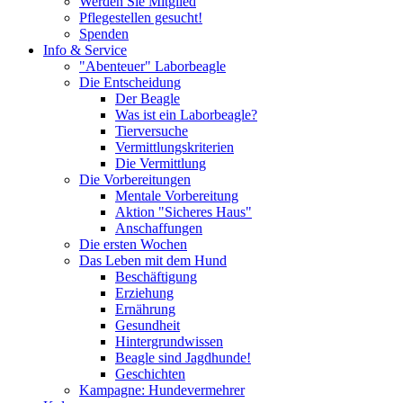
Werden Sie Mitglied
Pflegestellen gesucht!
Spenden
Info & Service
"Abenteuer" Laborbeagle
Die Entscheidung
Der Beagle
Was ist ein Laborbeagle?
Tierversuche
Vermittlungskriterien
Die Vermittlung
Die Vorbereitungen
Mentale Vorbereitung
Aktion "Sicheres Haus"
Anschaffungen
Die ersten Wochen
Das Leben mit dem Hund
Beschäftigung
Erziehung
Ernährung
Gesundheit
Hintergrundwissen
Beagle sind Jagdhunde!
Geschichten
Kampagne: Hundevermehrer