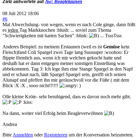
Zietz
antwortete auf
Aw: Beaglelaunen
08 Juli 2012 18:06
#6
Mal Abwechslung- von wegen, wenn es nach Cole ginge, dann frißt
es
jeden
Tag Markknochen :blush: ... soviel zum Thema
"Schwierigkeiten mit harten Sachen" :blink:
... TsssTsss
Anderes Beispiel: zu meinem Erstaunen (weil es ist
Gemüse
kein
Fleisch)fand Coli Spargel zwei Tage lang Suuuuper :woohoo: Er
flippte förmlich aus, wenn ich mir welchen gekocht hatte und
deshalb hat er dann entgegen meiner sonstigen Einstellung was
abbekommen. Tag 3: Ich lege ihm eine Stange Spargel in den Napf
und er schaut nach, läßt Spargel Spargel sein, greifft sich seinen
Alunapf und pfeffert ihn mir geräuschvoll vor die Füße ( mit dem
Blick :X :X , sooo nicht!!!!!!
)
Olle kleine Kröte- sehr beruhigend, dass es davon noch mehr gibt.
:kiss:
Na dann, weiter viel Erfolg beim Beagleverwöhnen
Andrea
Bitte
Anmelden
oder
Registrieren
um der Konversation beizutreten.