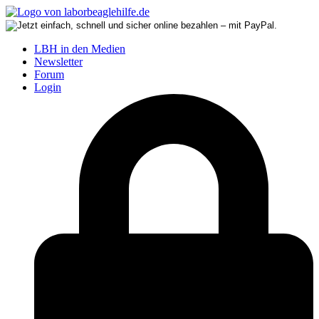
LBH in den Medien
Newsletter
Forum
Login