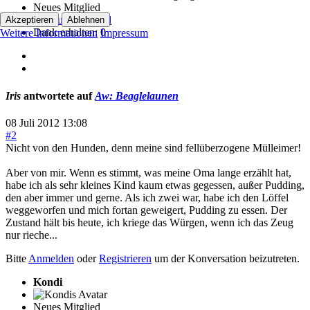
Neues Mitglied
Akzeptieren
Ablehnen
Dank erhalten: 0
Weitere Informationen
Impressum
Iris
antwortete auf
Aw: Beaglelaunen
08 Juli 2012 13:08
#2
Nicht von den Hunden, denn meine sind fellüberzogene Mülleimer!
Aber von mir. Wenn es stimmt, was meine Oma lange erzählt hat,
habe ich als sehr kleines Kind kaum etwas gegessen, außer Pudding,
den aber immer und gerne. Als ich zwei war, habe ich den Löffel
weggeworfen und mich fortan geweigert, Pudding zu essen. Der
Zustand hält bis heute, ich kriege das Würgen, wenn ich das Zeug
nur rieche...
Bitte
Anmelden
oder
Registrieren
um der Konversation beizutreten.
Kondi
Neues Mitglied