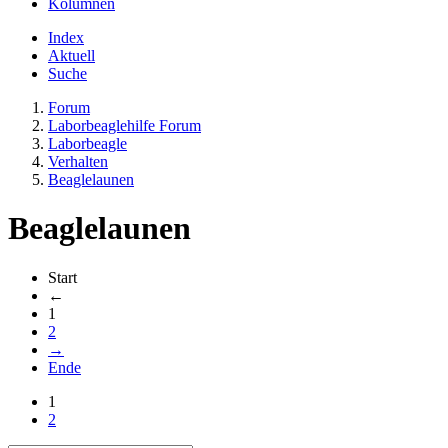
Kolumnen
Index
Aktuell
Suche
Forum
Laborbeaglehilfe Forum
Laborbeagle
Verhalten
Beaglelaunen
Beaglelaunen
Start
←
1
2
→
Ende
1
2