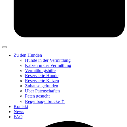
Zu den Hunden
Hunde in der Vermittlung
Katzen in der Vermittlung
Vermittlungshilfe
Reservierte Hunde
Reservierte Katzen
Zuhause gefunden
Über Patenschaften
Paten gesucht
Regenbogenbrücke ✝
Kontakt
News
FAQ