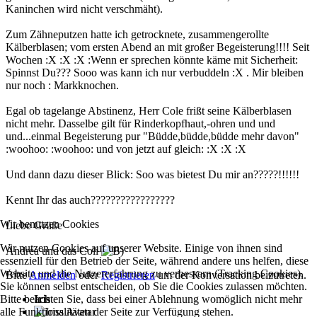
Kaninchen wird nicht verschmäht).
Zum Zähneputzen hatte ich getrocknete, zusammengerollte
Kälberblasen; vom ersten Abend an mit großer Begeisterung!!!! Seit
Wochen :X :X :X :Wenn er sprechen könnte käme mit Sicherheit:
Spinnst Du??? Sooo was kann ich nur verbuddeln :X . Mir bleiben
nur noch : Markknochen.
Egal ob tagelange Abstinenz, Herr Cole frißt seine Kälberblasen
nicht mehr. Dasselbe gilt für Rinderkopfhaut,-ohren und und
und...einmal Begeisterung pur "Büdde,büdde,büdde mehr davon"
:woohoo: :woohoo: und von jetzt auf gleich: :X :X :X
Und dann dazu dieser Blick: Soo was bietest Du mir an?????!!!!!!
Kennt Ihr das auch?????????????????
Wir benutzen Cookies
Liebe Grüße
Wir nutzen Cookies auf unserer Website. Einige von ihnen sind
Andrea und das Coli
essenziell für den Betrieb der Seite, während andere uns helfen, diese
Website und die Nutzererfahrung zu verbessern (Tracking Cookies).
Bitte
Anmelden
oder
Registrieren
um der Konversation beizutreten.
Sie können selbst entscheiden, ob Sie die Cookies zulassen möchten.
Bitte beachten Sie, dass bei einer Ablehnung womöglich nicht mehr
Iris
alle Funktionalitäten der Seite zur Verfügung stehen.