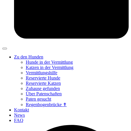
Zu den Hunden
Hunde in der Vermittlung
Katzen in der Vermittlung
Vermittlungshilfe
Reservierte Hunde
Reservierte Katzen
Zuhause gefunden
Über Patenschaften
Paten gesucht
Regenbogenbrücke ✝
Kontakt
News
FAQ