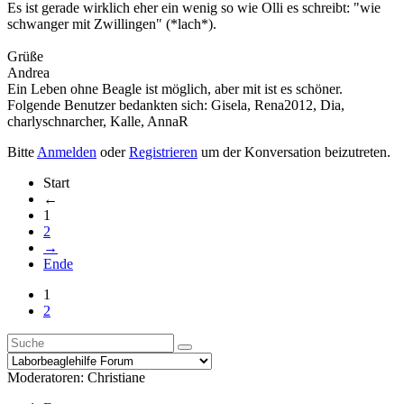
Es ist gerade wirklich eher ein wenig so wie Olli es schreibt: "wie
schwanger mit Zwillingen" (*lach*).
Grüße
Andrea
Ein Leben ohne Beagle ist möglich, aber mit ist es schöner.
Folgende Benutzer bedankten sich:
Gisela
,
Rena2012
,
Dia
,
charlyschnarcher
,
Kalle
,
AnnaR
Bitte
Anmelden
oder
Registrieren
um der Konversation beizutreten.
Start
←
1
2
→
Ende
1
2
Moderatoren:
Christiane