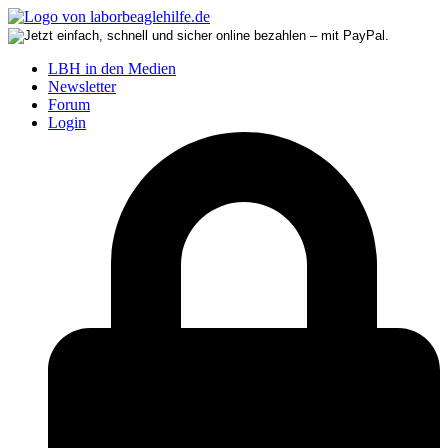
LBH in den Medien
Newsletter
Forum
Login