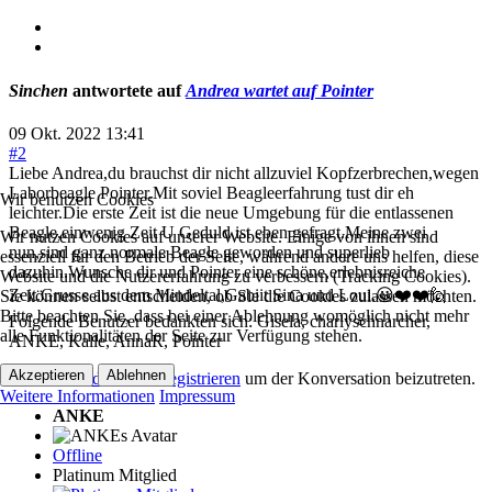
Sinchen
antwortete auf
Andrea wartet auf Pointer
09 Okt. 2022 13:41
#2
Liebe Andrea,du brauchst dir nicht allzuviel Kopfzerbrechen,wegen
Laborbeagle Pointer.Mit soviel Beagleerfahrung tust dir eh
Wir benutzen Cookies
leichter.Die erste Zeit ist die neue Umgebung für die entlassenen
Beagle,einwenig Zeit U Geduld ist eben gefragt.Meine zwei
Wir nutzen Cookies auf unserer Website. Einige von ihnen sind
nun,sind ganz normale Beagle geworden und superlieb
essenziell für den Betrieb der Seite, während andere uns helfen, diese
dazuhin.Wunsche dir und Pointer eine schöne,erlebnisreiche
Website und die Nutzererfahrung zu verbessern (Tracking Cookies).
Zeit.Grusse aus dem Mindeltal,Gabiit Sina und Loui.😀❤️❤️🙋
Sie können selbst entscheiden, ob Sie die Cookies zulassen möchten.
Bitte beachten Sie, dass bei einer Ablehnung womöglich nicht mehr
Folgende Benutzer bedankten sich:
Gisela
,
charlyschnarcher
,
alle Funktionalitäten der Seite zur Verfügung stehen.
ANKE
,
Kalle
,
AnnaR
,
Pointer
Akzeptieren
Ablehnen
Bitte
Anmelden
oder
Registrieren
um der Konversation beizutreten.
Weitere Informationen
Impressum
ANKE
Offline
Platinum Mitglied