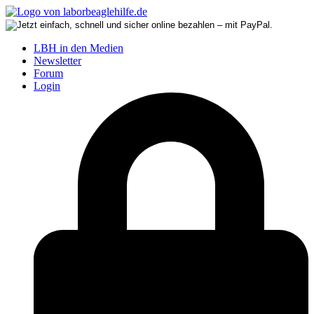
LBH in den Medien
Newsletter
Forum
Login