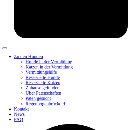
Zu den Hunden
Hunde in der Vermittlung
Katzen in der Vermittlung
Vermittlungshilfe
Reservierte Hunde
Reservierte Katzen
Zuhause gefunden
Über Patenschaften
Paten gesucht
Regenbogenbrücke ✝
Kontakt
News
FAQ