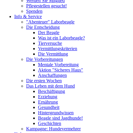
Werden Sie Mitglied
Pflegestellen gesucht!
Spenden
Info & Service
"Abenteuer" Laborbeagle
Die Entscheidung
Der Beagle
Was ist ein Laborbeagle?
Tierversuche
Vermittlungskriterien
Die Vermittlung
Die Vorbereitungen
Mentale Vorbereitung
Aktion "Sicheres Haus"
Anschaffungen
Die ersten Wochen
Das Leben mit dem Hund
Beschäftigung
Erziehung
Ernährung
Gesundheit
Hintergrundwissen
Beagle sind Jagdhunde!
Geschichten
Kampagne: Hundevermehrer