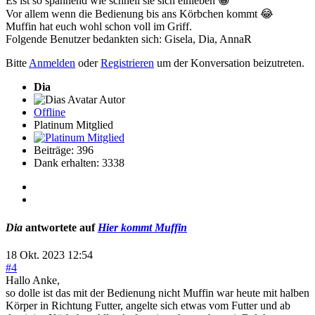
Es ist so spannend wie schnell sie sich einleben 😀
Vor allem wenn die Bedienung bis ans Körbchen kommt 😂
Muffin hat euch wohl schon voll im Griff.
Folgende Benutzer bedankten sich:
Gisela
,
Dia
,
AnnaR
Bitte
Anmelden
oder
Registrieren
um der Konversation beizutreten.
Dia
Autor
Offline
Platinum Mitglied
Beiträge: 396
Dank erhalten: 3338
Dia
antwortete auf
Hier kommt Muffin
18 Okt. 2023 12:54
#4
Hallo Anke,
so dolle ist das mit der Bedienung nicht Muffin war heute mit halben
Körper in Richtung Futter, angelte sich etwas vom Futter und ab