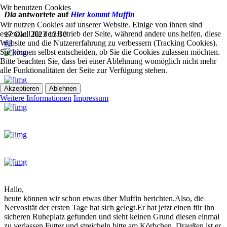
Wir benutzen Cookies
Dia
antwortete auf
Hier kommt Muffin
Wir nutzen Cookies auf unserer Website. Einige von ihnen sind
essenziell für den Betrieb der Seite, während andere uns helfen, diese
17 Okt. 2023 13:10
Website und die Nutzererfahrung zu verbessern (Tracking Cookies).
#2
Sie können selbst entscheiden, ob Sie die Cookies zulassen möchten.
Bitte beachten Sie, dass bei einer Ablehnung womöglich nicht mehr
alle Funktionalitäten der Seite zur Verfügung stehen.
Akzeptieren
Ablehnen
Weitere Informationen
Impressum
Hallo,
heute können wir schon etwas über Muffin berichten.Also, die
Nervosität der ersten Tage hat sich gelegt.Er hat jetzt einen für ihn
sicheren Ruheplatz gefunden und sieht keinen Grund diesen einmal
zu verlassen.Futter und streicheln bitte am Körbchen. Draußen ist er