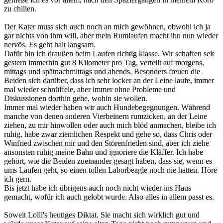
zu chillen.
Der Kater muss sich auch noch an mich gewöhnen, obwohl ich ja
gar nichts von ihm will, aber mein Rumlaufen macht ihn nun wieder
nervös. Es geht halt langsam.
Dafür bin ich draußen beim Laufen richtig klasse. Wir schaffen seit
gestern immerhin gut 8 Kilometer pro Tag, verteilt auf morgens,
mittags und spätnachmittags und abends. Besonders freuen die
Beiden sich darüber, dass ich sehr locker an der Leine laufe, immer
mal wieder schnüffele, aber immer ohne Probleme und
Diskussionen dorthin gehe, wohin sie wollen.
Immer mal wieder haben wir auch Hundebegegnungen. Während
manche von denen anderen Vierbeinern rumzicken, an der Leine
ziehen, zu mir hinwollen oder auch mich blöd anmachen, bleibe ich
ruhig, habe zwar ziemlichen Respekt und gehe so, dass Chris oder
Winfried zwischen mir und den Störenfrieden sind, aber ich ziehe
ansonsten ruhig meine Bahn und ignoriere die Kläffer. Ich habe
gehört, wie die Beiden zueinander gesagt haben, dass sie, wenn es
ums Laufen geht, so einen tollen Laborbeagle noch nie hatten. Höre
ich gern.
Bis jetzt habe ich übrigens auch noch nicht wieder ins Haus
gemacht, wofür ich auch gelobt wurde. Also alles in allem passt es.
Soweit Lolli's heutiges Diktat. Sie macht sich wirklich gut und