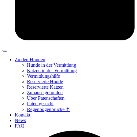
Zu den Hunden
Hunde in der Vermittlung
Katzen in der Vermittlung
Vermittlungshilfe
Reservierte Hunde
Reservierte Katzen
Zuhause gefunden
Über Patenschaften
Paten gesucht
Regenbogenbrücke ✝
Kontakt
News
FAQ