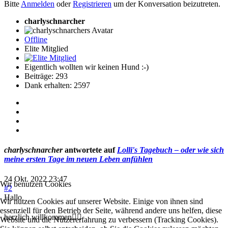
Bitte
Anmelden
oder
Registrieren
um der Konversation beizutreten.
charlyschnarcher
Offline
Elite Mitglied
Eigentlich wollten wir keinen Hund :-)
Beiträge: 293
Dank erhalten: 2597
charlyschnarcher
antwortete auf
Lolli's Tagebuch – oder wie sich
meine ersten Tage im neuen Leben anfühlen
24 Okt. 2022 23:47
Wir benutzen Cookies
#2
Hallo
Wir nutzen Cookies auf unserer Website. Einige von ihnen sind
essenziell für den Betrieb der Seite, während andere uns helfen, diese
herzlich willkommen🙋‍♂️
Website und die Nutzererfahrung zu verbessern (Tracking Cookies).