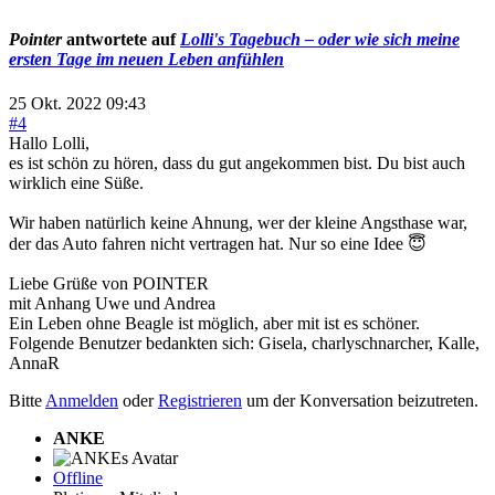
Pointer
antwortete auf
Lolli's Tagebuch – oder wie sich meine
ersten Tage im neuen Leben anfühlen
25 Okt. 2022 09:43
#4
Hallo Lolli,
es ist schön zu hören, dass du gut angekommen bist. Du bist auch
wirklich eine Süße.
Wir haben natürlich keine Ahnung, wer der kleine Angsthase war,
der das Auto fahren nicht vertragen hat. Nur so eine Idee 😇
Liebe Grüße von POINTER
mit Anhang Uwe und Andrea
Ein Leben ohne Beagle ist möglich, aber mit ist es schöner.
Folgende Benutzer bedankten sich:
Gisela
,
charlyschnarcher
,
Kalle
,
AnnaR
Bitte
Anmelden
oder
Registrieren
um der Konversation beizutreten.
ANKE
Offline