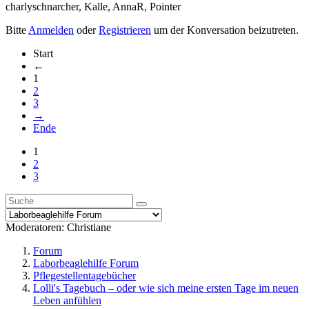
charlyschnarcher
,
Kalle
,
AnnaR
,
Pointer
Bitte
Anmelden
oder
Registrieren
um der Konversation beizutreten.
Start
←
1
2
3
→
Ende
1
2
3
Moderatoren:
Christiane
Forum
Laborbeaglehilfe Forum
Pflegestellentagebücher
Lolli's Tagebuch – oder wie sich meine ersten Tage im neuen
Leben anfühlen