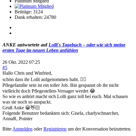
Platinum Mitglied
Beiträge: 3124
Dank erhalten: 24780
ANKE
antwortete auf
Lolli's Tagebuch – oder wie sich meine
ersten Tage im neuen Leben anfühlen
26 Okt. 2022 07:25
#5
Hallo Chris und Winfried,
schön dass ihr Lolli aufgenommen habt. 👍🏻
Pflegefamilie sein ist ein toller Job. Bin gespannt ob ihr nicht
vielleicht doch Pflegestellen-Versager werdet 😂
So wie es anhört macht sich Lolli ganz toll bei euch. Mal schauen
was sie noch so auspackt.
Gruß Anke 😀👋🏻
Folgende Benutzer bedankten sich:
Gisela
,
charlyschnarcher
,
AnnaR
,
Pointer
Bitte
Anmelden
oder
Registrieren
um der Konversation beizutreten.