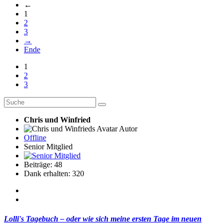
←
1
2
3
→
Ende
1
2
3
Chris und Winfried
Autor
Offline
Senior Mitglied
Beiträge: 48
Dank erhalten: 320
Lolli's Tagebuch – oder wie sich meine ersten Tage im neuen