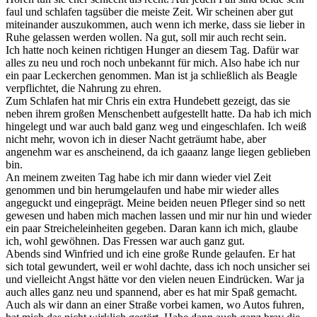
faul und schlafen tagsüber die meiste Zeit. Wir scheinen aber gut
miteinander auszukommen, auch wenn ich merke, dass sie lieber in
Ruhe gelassen werden wollen. Na gut, soll mir auch recht sein.
Ich hatte noch keinen richtigen Hunger an diesem Tag. Dafür war
alles zu neu und roch noch unbekannt für mich. Also habe ich nur
ein paar Leckerchen genommen. Man ist ja schließlich als Beagle
verpflichtet, die Nahrung zu ehren.
Zum Schlafen hat mir Chris ein extra Hundebett gezeigt, das sie
neben ihrem großen Menschenbett aufgestellt hatte. Da hab ich mich
hingelegt und war auch bald ganz weg und eingeschlafen. Ich weiß
nicht mehr, wovon ich in dieser Nacht geträumt habe, aber
angenehm war es anscheinend, da ich gaaanz lange liegen geblieben
bin.
An meinem zweiten Tag habe ich mir dann wieder viel Zeit
genommen und bin herumgelaufen und habe mir wieder alles
angeguckt und eingeprägt. Meine beiden neuen Pfleger sind so nett
gewesen und haben mich machen lassen und mir nur hin und wieder
ein paar Streicheleinheiten gegeben. Daran kann ich mich, glaube
ich, wohl gewöhnen. Das Fressen war auch ganz gut.
Abends sind Winfried und ich eine große Runde gelaufen. Er hat
sich total gewundert, weil er wohl dachte, dass ich noch unsicher sei
und vielleicht Angst hätte vor den vielen neuen Eindrücken. War ja
auch alles ganz neu und spannend, aber es hat mir Spaß gemacht.
Auch als wir dann an einer Straße vorbei kamen, wo Autos fuhren,