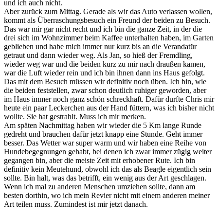
und ich auch nicht.
Aber zurück zum Mittag. Gerade als wir das Auto verlassen wollen,
kommt als Überraschungsbesuch ein Freund der beiden zu Besuch.
Das war mir gar nicht recht und ich bin die ganze Zeit, in der die
drei sich im Wohnzimmer beim Kaffee unterhalten haben, im Garten
geblieben und habe mich immer nur kurz bis an die Verandatür
getraut und dann wieder weg. Als Jan, so hieß der Fremdling,
wieder weg war und die beiden kurz zu mir nach draußen kamen,
war die Luft wieder rein und ich bin ihnen dann ins Haus gefolgt.
Das mit dem Besuch müssen wir definitiv noch üben. Ich bin, wie
die beiden feststellen, zwar schon deutlich ruhiger geworden, aber
im Haus immer noch ganz schön schreckhaft. Dafür durfte Chris mir
heute ein paar Leckerchen aus der Hand füttern, was ich bisher nicht
wollte. Sie hat gestrahlt. Muss ich mir merken.
Am späten Nachmittag haben wir wieder die 5 Km lange Runde
gedreht und brauchen dafür jetzt knapp eine Stunde. Geht immer
besser. Das Wetter war super warm und wir haben eine Reihe von
Hundebegegnungen gehabt, bei denen ich zwar immer zügig weiter
gegangen bin, aber die meiste Zeit mit erhobener Rute. Ich bin
definitiv kein Meutehund, obwohl ich das als Beagle eigentlich sein
sollte. Bin halt, was das betrifft, ein wenig aus der Art geschlagen.
Wenn ich mal zu anderen Menschen umziehen sollte, dann am
besten dorthin, wo ich mein Revier nicht mit einem anderen meiner
Art teilen muss. Zumindest ist mir jetzt danach.