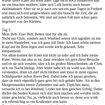
würde unser Kater auf seine alten Tage nicht noch rumnerven und
sie ein bisschen mobben, hätte sich Lolli bereits noch besser
akklimatisiert. Aber sie ist ja auch erst seit ein paar Tagen in Freiheit
und muss sich erst umgewöhnen und das braucht die Zeit, die sie
natürlich auch bekommt. Wir sind auf jeden Fall jetzt schon ganz
begeistert von der Kleinen.
Tag 5
Mein Bett- Euer Bett, Betten sind für alle da.
Nicht nur Chris, sondern auch Winfried setzen sich tagsüber zu mir
in mein Hundebett, was ich ganz toll finde. Ich kann schön meinen
Kopf auf ihr Bein legen und werde leicht gekrault. Sehr
entspannend.
Vor allem kommt der Kater mir nicht zu nahe und ich habe meine
Ruhe. Wenn das also so ist, dann erwidere ich gern diese Besuche
und eh sie sich versieht, sitze ich im großen Menschenbett, als Chris
sich zur Nacht hinlegt. Aber leider habe ich da wohl was falsch
verstanden, denn ich darf nicht bleiben und muss in mein eigenes
Schlafquartier neben ihrem Bett. Dabei habe ich genau gesehen,
dass sie mich eigentlich ganz gern bei sich gehabt hätte. Als in den
Morgenstunden meine Ziehmutter mal aufs Töpfchen muss,
versuche ich es bei Winfried. Leider mit dem gleichen Erfolg. Dabei
dürfen die beiden Katzen sich dort breit machen und werden nicht
runter geschickt. Na, ja, vielleicht auch besser so, denn wer weiß,
wie eifersüchtig so ein Krallentier sein kann.