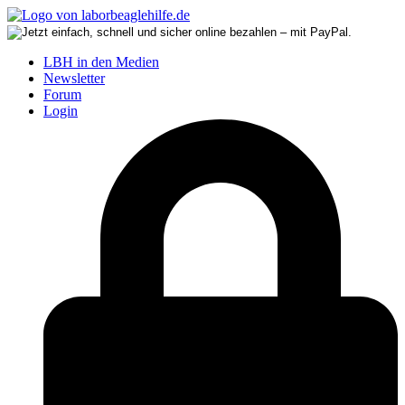
LBH in den Medien
Newsletter
Forum
Login