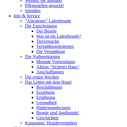
Werden Sie Mitglied
Pflegestellen gesucht!
Spenden
Info & Service
"Abenteuer" Laborbeagle
Die Entscheidung
Der Beagle
Was ist ein Laborbeagle?
Tierversuche
Vermittlungskriterien
Die Vermittlung
Die Vorbereitungen
Mentale Vorbereitung
Aktion "Sicheres Haus"
Anschaffungen
Die ersten Wochen
Das Leben mit dem Hund
Beschäftigung
Erziehung
Ernährung
Gesundheit
Hintergrundwissen
Beagle sind Jagdhunde!
Geschichten
Kampagne: Hundevermehrer