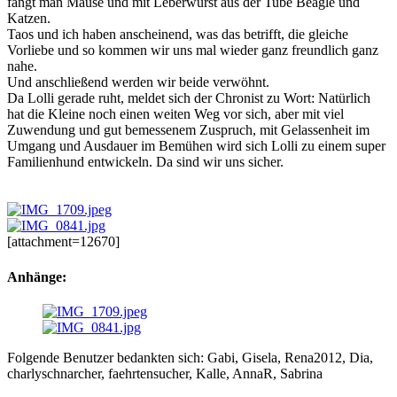
fängt man Mäuse und mit Leberwurst aus der Tube Beagle und
Katzen.
Taos und ich haben anscheinend, was das betrifft, die gleiche
Vorliebe und so kommen wir uns mal wieder ganz freundlich ganz
nahe.
Und anschließend werden wir beide verwöhnt.
Da Lolli gerade ruht, meldet sich der Chronist zu Wort: Natürlich
hat die Kleine noch einen weiten Weg vor sich, aber mit viel
Zuwendung und gut bemessenem Zuspruch, mit Gelassenheit im
Umgang und Ausdauer im Bemühen wird sich Lolli zu einem super
Familienhund entwickeln. Da sind wir uns sicher.
[attachment=12670]
Anhänge:
Folgende Benutzer bedankten sich:
Gabi
,
Gisela
,
Rena2012
,
Dia
,
charlyschnarcher
,
faehrtensucher
,
Kalle
,
AnnaR
,
Sabrina