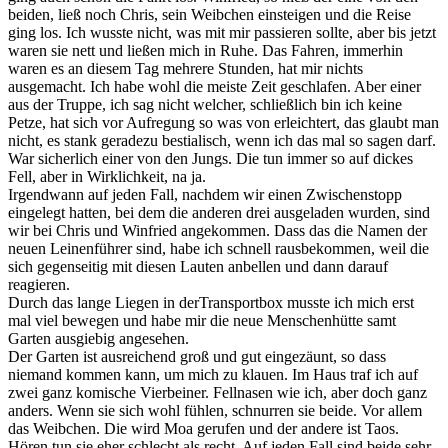
beiden, ließ noch Chris, sein Weibchen einsteigen und die Reise
ging los. Ich wusste nicht, was mit mir passieren sollte, aber bis jetzt
waren sie nett und ließen mich in Ruhe. Das Fahren, immerhin
waren es an diesem Tag mehrere Stunden, hat mir nichts
ausgemacht. Ich habe wohl die meiste Zeit geschlafen. Aber einer
aus der Truppe, ich sag nicht welcher, schließlich bin ich keine
Petze, hat sich vor Aufregung so was von erleichtert, das glaubt man
nicht, es stank geradezu bestialisch, wenn ich das mal so sagen darf.
War sicherlich einer von den Jungs. Die tun immer so auf dickes
Fell, aber in Wirklichkeit, na ja.
Irgendwann auf jeden Fall, nachdem wir einen Zwischenstopp
eingelegt hatten, bei dem die anderen drei ausgeladen wurden, sind
wir bei Chris und Winfried angekommen. Dass das die Namen der
neuen Leinenführer sind, habe ich schnell rausbekommen, weil die
sich gegenseitig mit diesen Lauten anbellen und dann darauf
reagieren.
Durch das lange Liegen in derTransportbox musste ich mich erst
mal viel bewegen und habe mir die neue Menschenhütte samt
Garten ausgiebig angesehen.
Der Garten ist ausreichend groß und gut eingezäunt, so dass
niemand kommen kann, um mich zu klauen. Im Haus traf ich auf
zwei ganz komische Vierbeiner. Fellnasen wie ich, aber doch ganz
anders. Wenn sie sich wohl fühlen, schnurren sie beide. Vor allem
das Weibchen. Die wird Moa gerufen und der andere ist Taos.
Hören tun sie eher schlecht als recht. Auf jeden Fall sind beide sehr