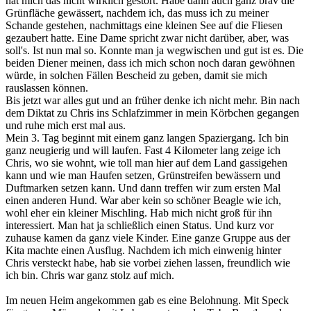
hat mich das nicht wirklich gestört. Habe dann auch ganz brav die
Grünfläche gewässert, nachdem ich, das muss ich zu meiner
Schande gestehen, nachmittags eine kleinen See auf die Fliesen
gezaubert hatte. Eine Dame spricht zwar nicht darüber, aber, was
soll's. Ist nun mal so. Konnte man ja wegwischen und gut ist es. Die
beiden Diener meinen, dass ich mich schon noch daran gewöhnen
würde, in solchen Fällen Bescheid zu geben, damit sie mich
rauslassen können.
Bis jetzt war alles gut und an früher denke ich nicht mehr. Bin nach
dem Diktat zu Chris ins Schlafzimmer in mein Körbchen gegangen
und ruhe mich erst mal aus.
Mein 3. Tag beginnt mit einem ganz langen Spaziergang. Ich bin
ganz neugierig und will laufen. Fast 4 Kilometer lang zeige ich
Chris, wo sie wohnt, wie toll man hier auf dem Land gassigehen
kann und wie man Haufen setzen, Grünstreifen bewässern und
Duftmarken setzen kann. Und dann treffen wir zum ersten Mal
einen anderen Hund. War aber kein so schöner Beagle wie ich,
wohl eher ein kleiner Mischling. Hab mich nicht groß für ihn
interessiert. Man hat ja schließlich einen Status. Und kurz vor
zuhause kamen da ganz viele Kinder. Eine ganze Gruppe aus der
Kita machte einen Ausflug. Nachdem ich mich einwenig hinter
Chris versteckt habe, hab sie vorbei ziehen lassen, freundlich wie
ich bin. Chris war ganz stolz auf mich.
Im neuen Heim angekommen gab es eine Belohnung. Mit Speck