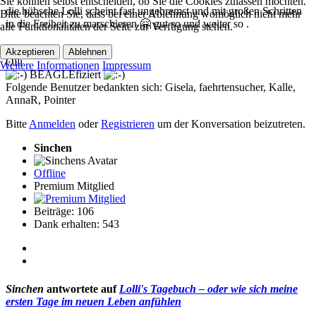
Sie können selbst entscheiden, ob Sie die Cookies zulassen möchten.
die hübsche Lolli scheint fast ungebremst und mit großen Schritten
Bitte beachten Sie, dass bei einer Ablehnung womöglich nicht mehr
in die Freiheit zu marschieren 🤗 gut so und weiter so .
alle Funktionalitäten der Seite zur Verfügung stehen.
Gruß
Akzeptieren
Ablehnen
Olli
Weitere Informationen
Impressum
BEAGLEfiziert
Folgende Benutzer bedankten sich:
Gisela
,
faehrtensucher
,
Kalle
,
AnnaR
,
Pointer
Bitte
Anmelden
oder
Registrieren
um der Konversation beizutreten.
Sinchen
Offline
Premium Mitglied
Beiträge: 106
Dank erhalten: 543
Sinchen
antwortete auf
Lolli's Tagebuch – oder wie sich meine
ersten Tage im neuen Leben anfühlen