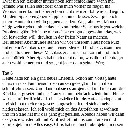
Zwar bin ich tagsüber immer noch sehr schreckhaft, wenn mal
jemand was fallen lässt oder ohne mich vorher zu fragen ins
Wohnzimmer kommt, aber schon nicht mehr so doll wie zu Beginn.
Mit dem Spazierengehen klappt es immer besser. Zwar gehe ich
jedem Hund, dem wir begegnen aus dem Weg, aber wir können
zügig weitergehen, ohne dass es von meiner Seite aus irgendwelche
Probleme gäbe. Ich habe mir auch schon gut angewöhnt, das, was
ich loswerden will, draußen in der freien Natur zu machen.
Bei unserer Abendrunde stehen wir vor unserem Haus noch kurz
mit einem Nachbarn, der auch einen kleinen Hund hat, zusammen
und ich toleriere dieses Mal, dass er an mich rankommt und mich
abschnüffelt. Aber Spaß habe ich nicht daran, was die Leinenträger
auch wohl bemerken und so geht jeder dann seinen Weg.
Tag 6
Heute hatte ich ein ganz neues Erlebnis. Schon am Vortag hatte
Chris mir das Familienauto von außen gezeigt und mich dran
schnüffeln lassen. Und dann hat sie es aufgemacht und mich auf die
Rückbank gesetzt und das Ganze dann mehrfach wiederholt. Heute
war da auf der Rückbank ein spezieller Hunde-Autositz eingebaut
und sich hat mich rein gesetzt, angeschnallt und sich daneben
niedergelassen. Ich soll wohl mich an das Autofahren gewöhnen
und im Stand hat mir das ganz gut gefallen. Abends haben wir dann
das ganze wiederholt und Winfried ist mit uns zum Tanken und
zurück gefahren. Alles easy. Chris hat sich nicht übergeben müssen