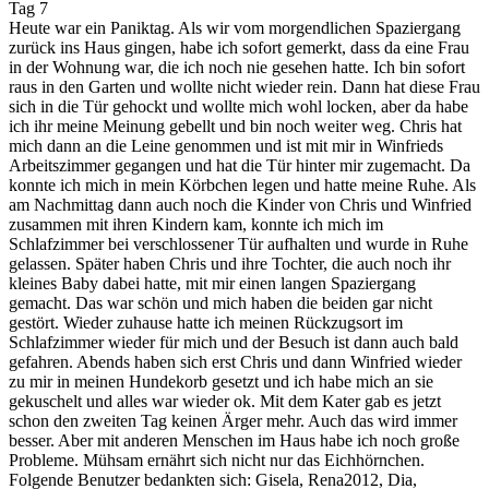
Tag 7
Heute war ein Paniktag. Als wir vom morgendlichen Spaziergang
zurück ins Haus gingen, habe ich sofort gemerkt, dass da eine Frau
in der Wohnung war, die ich noch nie gesehen hatte. Ich bin sofort
raus in den Garten und wollte nicht wieder rein. Dann hat diese Frau
sich in die Tür gehockt und wollte mich wohl locken, aber da habe
ich ihr meine Meinung gebellt und bin noch weiter weg. Chris hat
mich dann an die Leine genommen und ist mit mir in Winfrieds
Arbeitszimmer gegangen und hat die Tür hinter mir zugemacht. Da
konnte ich mich in mein Körbchen legen und hatte meine Ruhe. Als
am Nachmittag dann auch noch die Kinder von Chris und Winfried
zusammen mit ihren Kindern kam, konnte ich mich im
Schlafzimmer bei verschlossener Tür aufhalten und wurde in Ruhe
gelassen. Später haben Chris und ihre Tochter, die auch noch ihr
kleines Baby dabei hatte, mit mir einen langen Spaziergang
gemacht. Das war schön und mich haben die beiden gar nicht
gestört. Wieder zuhause hatte ich meinen Rückzugsort im
Schlafzimmer wieder für mich und der Besuch ist dann auch bald
gefahren. Abends haben sich erst Chris und dann Winfried wieder
zu mir in meinen Hundekorb gesetzt und ich habe mich an sie
gekuschelt und alles war wieder ok. Mit dem Kater gab es jetzt
schon den zweiten Tag keinen Ärger mehr. Auch das wird immer
besser. Aber mit anderen Menschen im Haus habe ich noch große
Probleme. Mühsam ernährt sich nicht nur das Eichhörnchen.
Folgende Benutzer bedankten sich:
Gisela
,
Rena2012
,
Dia
,