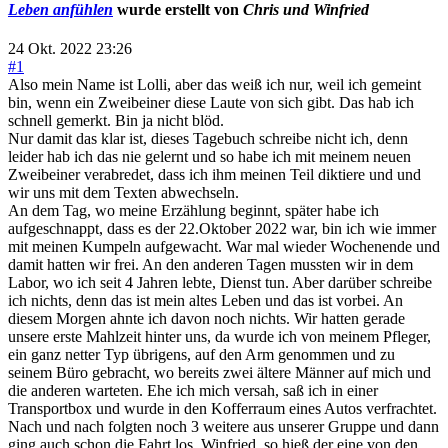
Leben anfühlen
wurde erstellt von
Chris und Winfried
24 Okt. 2022 23:26
#1
Also mein Name ist Lolli, aber das weiß ich nur, weil ich gemeint
bin, wenn ein Zweibeiner diese Laute von sich gibt. Das hab ich
schnell gemerkt. Bin ja nicht blöd.
Nur damit das klar ist, dieses Tagebuch schreibe nicht ich, denn
leider hab ich das nie gelernt und so habe ich mit meinem neuen
Zweibeiner verabredet, dass ich ihm meinen Teil diktiere und und
wir uns mit dem Texten abwechseln.
An dem Tag, wo meine Erzählung beginnt, später habe ich
aufgeschnappt, dass es der 22.Oktober 2022 war, bin ich wie immer
mit meinen Kumpeln aufgewacht. War mal wieder Wochenende und
damit hatten wir frei. An den anderen Tagen mussten wir in dem
Labor, wo ich seit 4 Jahren lebte, Dienst tun. Aber darüber schreibe
ich nichts, denn das ist mein altes Leben und das ist vorbei. An
diesem Morgen ahnte ich davon noch nichts. Wir hatten gerade
unsere erste Mahlzeit hinter uns, da wurde ich von meinem Pfleger,
ein ganz netter Typ übrigens, auf den Arm genommen und zu
seinem Büro gebracht, wo bereits zwei ältere Männer auf mich und
die anderen warteten. Ehe ich mich versah, saß ich in einer
Transportbox und wurde in den Kofferraum eines Autos verfrachtet.
Nach und nach folgten noch 3 weitere aus unserer Gruppe und dann
ging auch schon die Fahrt los. Winfried, so hieß der eine von den