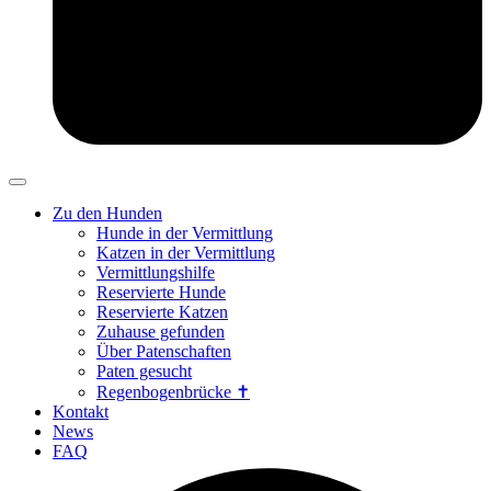
Zu den Hunden
Hunde in der Vermittlung
Katzen in der Vermittlung
Vermittlungshilfe
Reservierte Hunde
Reservierte Katzen
Zuhause gefunden
Über Patenschaften
Paten gesucht
Regenbogenbrücke ✝
Kontakt
News
FAQ