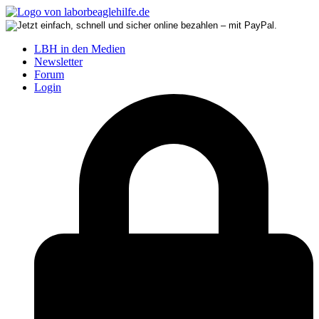
LBH in den Medien
Newsletter
Forum
Login