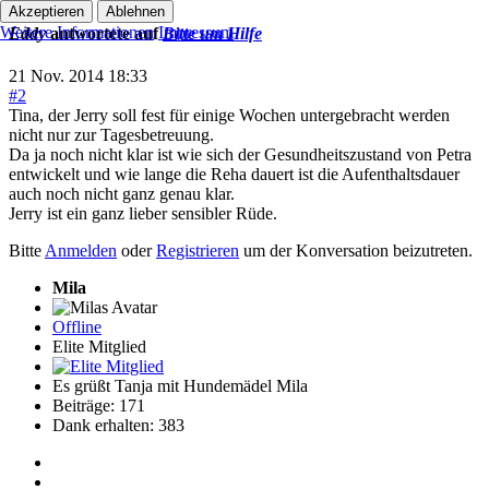
Akzeptieren
Ablehnen
Weitere Informationen
Impressum
Eddy
antwortete auf
Bitte um Hilfe
21 Nov. 2014 18:33
#2
Tina, der Jerry soll fest für einige Wochen untergebracht werden
nicht nur zur Tagesbetreuung.
Da ja noch nicht klar ist wie sich der Gesundheitszustand von Petra
entwickelt und wie lange die Reha dauert ist die Aufenthaltsdauer
auch noch nicht ganz genau klar.
Jerry ist ein ganz lieber sensibler Rüde.
Bitte
Anmelden
oder
Registrieren
um der Konversation beizutreten.
Mila
Offline
Elite Mitglied
Es grüßt Tanja mit Hundemädel Mila
Beiträge: 171
Dank erhalten: 383