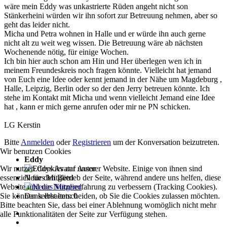
wäre mein Eddy was unkastrierte Rüden angeht nicht son
Stänkerheini würden wir ihn sofort zur Betreuung nehmen, aber so
geht das leider nicht.
Micha und Petra wohnen in Halle und er würde ihn auch gerne
nicht alt zu weit weg wissen. Die Betreuung wäre ab nächsten
Wochenende nötig, für einige Wochen.
Ich bin hier auch schon am Hin und Her überlegen wen ich in
meinem Freundeskreis noch fragen könnte. Vielleicht hat jemand
von Euch eine Idee oder kennt jemand in der Nähe um Magdeburg ,
Halle, Leipzig, Berlin oder so der den Jerry betreuen könnte. Ich
stehe im Kontakt mit Micha und wenn vielleicht Jemand eine Idee
hat , kann er mich gerne anrufen oder mir ne PN schicken.
LG Kerstin
Bitte
Anmelden
oder
Registrieren
um der Konversation beizutreten.
Wir benutzen Cookies
Eddy
Wir nutzen Cookies auf unserer Website. Einige von ihnen sind
Autor
essenziell für den Betrieb der Seite, während andere uns helfen, diese
Neues Mitglied
Website und die Nutzererfahrung zu verbessern (Tracking Cookies).
Sie können selbst entscheiden, ob Sie die Cookies zulassen möchten.
Dank erhalten: 0
Bitte beachten Sie, dass bei einer Ablehnung womöglich nicht mehr
alle Funktionalitäten der Seite zur Verfügung stehen.