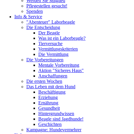
Werden Sie Mitglied
Pflegestellen gesucht!
Spenden
Info & Service
"Abenteuer" Laborbeagle
Die Entscheidung
Der Beagle
Was ist ein Laborbeagle?
Tierversuche
Vermittlungskriterien
Die Vermittlung
Die Vorbereitungen
Mentale Vorbereitung
Aktion "Sicheres Haus"
Anschaffungen
Die ersten Wochen
Das Leben mit dem Hund
Beschäftigung
Erziehung
Ernährung
Gesundheit
Hintergrundwissen
Beagle sind Jagdhunde!
Geschichten
Kampagne: Hundevermehrer