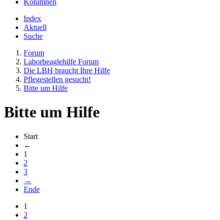
Kolumnen
Index
Aktuell
Suche
Forum
Laborbeaglehilfe Forum
Die LBH braucht Ihre Hilfe
Pflegestellen gesucht!
Bitte um Hilfe
Bitte um Hilfe
Start
←
1
2
3
→
Ende
1
2