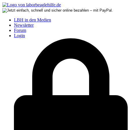
LBH in den Medien
Newsletter
Forum
Login