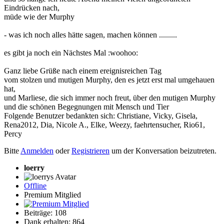
Eindrücken nach,
müde wie der Murphy
- was ich noch alles hätte sagen, machen können .........
es gibt ja noch ein Nächstes Mal :woohoo:
Ganz liebe Grüße nach einem ereignisreichen Tag
vom stolzen und mutigen Murphy, den es jetzt erst mal umgehauen
hat,
und Marliese, die sich immer noch freut, über den mutigen Murphy
und die schönen Begegnungen mit Mensch und Tier
Folgende Benutzer bedankten sich:
Christiane
,
Vicky
,
Gisela
,
Rena2012
,
Dia
,
Nicole A.
,
Elke
,
Weezy
,
faehrtensucher
,
Rio61
,
Percy
Bitte
Anmelden
oder
Registrieren
um der Konversation beizutreten.
loerry
Offline
Premium Mitglied
Beiträge: 108
Dank erhalten: 864