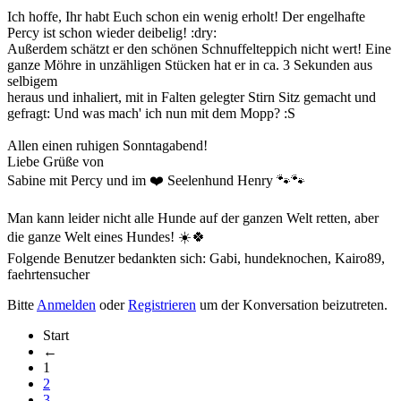
Ich hoffe, Ihr habt Euch schon ein wenig erholt! Der engelhafte
Percy ist schon wieder deibelig! :dry:
Außerdem schätzt er den schönen Schnuffelteppich nicht wert! Eine
ganze Möhre in unzähligen Stücken hat er in ca. 3 Sekunden aus
selbigem
heraus und inhaliert, mit in Falten gelegter Stirn Sitz gemacht und
gefragt: Und was mach' ich nun mit dem Mopp? :S
Allen einen ruhigen Sonntagabend!
Liebe Grüße von
Sabine mit Percy und im ❤️ Seelenhund Henry 🐾🐾
Man kann leider nicht alle Hunde auf der ganzen Welt retten, aber
die ganze Welt eines Hundes! ☀️🍀
Folgende Benutzer bedankten sich:
Gabi
,
hundeknochen
,
Kairo89
,
faehrtensucher
Bitte
Anmelden
oder
Registrieren
um der Konversation beizutreten.
Start
←
1
2
3