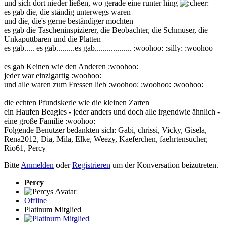
und sich dort nieder ließen, wo gerade eine runter hing
es gab die, die ständig unterwegs waren
und die, die's gerne beständiger mochten
es gab die Tascheninspizierer, die Beobachter, die Schmuser, die
Unkaputtbaren und die Platten
es gab..... es gab.........es gab.................. :woohoo: :silly: :woohoo
es gab Keinen wie den Anderen :woohoo:
jeder war einzigartig :woohoo:
und alle waren zum Fressen lieb :woohoo: :woohoo: :woohoo:
die echten Pfundskerle wie die kleinen Zarten
ein Haufen Beagles - jeder anders und doch alle irgendwie ähnlich -
eine große Familie :woohoo:
Folgende Benutzer bedankten sich:
Gabi
,
chrissi
,
Vicky
,
Gisela
,
Rena2012
,
Dia
,
Mila
,
Elke
,
Weezy
,
Kaeferchen
,
faehrtensucher
,
Rio61
,
Percy
Bitte
Anmelden
oder
Registrieren
um der Konversation beizutreten.
Percy
Offline
Platinum Mitglied