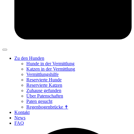
Zu den Hunden
Hunde in der Vermittlung
Katzen in der Vermittlung
Vermittlungshilfe
Reservierte Hunde
Reservierte Katzen
Zuhause gefunden
Über Patenschaften
Paten gesucht
Regenbogenbrücke ✝
Kontakt
News
FAQ