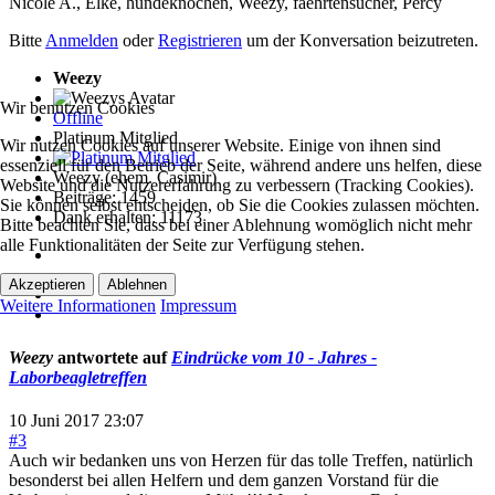
Nicole A.
,
Elke
,
hundeknochen
,
Weezy
,
faehrtensucher
,
Percy
Bitte
Anmelden
oder
Registrieren
um der Konversation beizutreten.
Weezy
Wir benutzen Cookies
Offline
Platinum Mitglied
Wir nutzen Cookies auf unserer Website. Einige von ihnen sind
essenziell für den Betrieb der Seite, während andere uns helfen, diese
Weezy (ehem. Casimir)
Website und die Nutzererfahrung zu verbessern (Tracking Cookies).
Beiträge: 1459
Sie können selbst entscheiden, ob Sie die Cookies zulassen möchten.
Dank erhalten: 11173
Bitte beachten Sie, dass bei einer Ablehnung womöglich nicht mehr
alle Funktionalitäten der Seite zur Verfügung stehen.
Akzeptieren
Ablehnen
Weitere Informationen
Impressum
Weezy
antwortete auf
Eindrücke vom 10 - Jahres -
Laborbeagletreffen
10 Juni 2017 23:07
#3
Auch wir bedanken uns von Herzen für das tolle Treffen, natürlich
besonderst bei allen Helfern und dem ganzen Vorstand für die