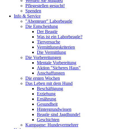
Werden Sie Mitglied
Pflegestellen gesucht!
Spenden
Info & Service
"Abenteuer" Laborbeagle
Die Entscheidung
Der Beagle
Was ist ein Laborbeagle?
Tierversuche
Vermittlungskriterien
Die Vermittlung
Die Vorbereitungen
Mentale Vorbereitung
Aktion "Sicheres Haus"
Anschaffungen
Die ersten Wochen
Das Leben mit dem Hund
Beschäftigung
Erziehung
Ernährung
Gesundheit
Hintergrundwissen
Beagle sind Jagdhunde!
Geschichten
Kampagne: Hundevermehrer