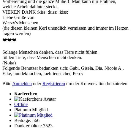
Vorbereitung und die ganze Mühe!!! Man kann nur Erahnen,
welche Arbeit dahinter steckt.
VIEKEN DANK :kiss: :kiss: :kiss:
Liebe Grüße von
Weezy's Menschen
(die diesen kleinen Kerl unendlich vermissen und immer im Herzen
tragen werden)
❤️❤️❤️
Solange Menschen denken, dass Tiere nicht fühlen,
fühlen Tiere, dass Menschen nicht denken.
(Noka)
Folgende Benutzer bedankten sich:
Gabi
,
Gisela
,
Dia
,
Nicole A.
,
Elke
,
hundeknochen
,
faehrtensucher
,
Percy
Bitte
Anmelden
oder
Registrieren
um der Konversation beizutreten.
Kaeferchen
Offline
Platinum Mitglied
Beiträge: 566
Dank erhalten: 3523